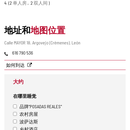
4
2
单人房
2
双人间
删
除
地址和
地图位置
邮
Calle MAYOR 18.
Argovejo (Crémenes).
León
寄
电
616 790 536
地
话
址
如何到达
大约
在哪里睡觉
品牌"POSADAS REALES"
农村房屋
波萨达斯
乡村酒店