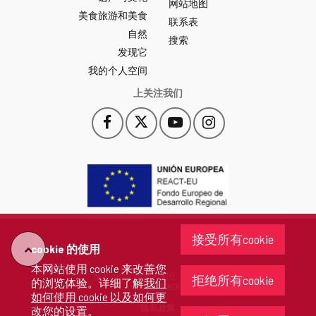
网
网站地图
美食旅游和美食
站
联系表
自然
门
搜索
户
发现它
-
我的个人空间
上关注我们
Facebook
X
YouTube
Instagram
此
此
此
此
链
链
链
链
接
接
接
接
会
会
会
会
打
打
打
打
开
开
开
开
一
一
一
一
个
个
个
个
接受所有cookie
新
新
新
新
cookie 的使用
"回
窗
窗
窗
窗
本网站使用 cookie 来改善您
口。
口。
口。
口。
版权 2026 - 卡斯蒂利亚-莱昂省政府
拒绝所有cookie
的浏览体验。详细了解
我们
去"
保留所有权利
如何使用 cookie 以及如何更
隐私政策
改您的设置
。