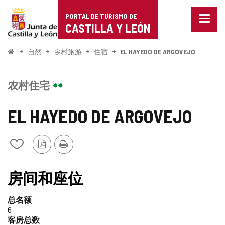
Portal
跳至内容
PORTAL DE TURISMO DE
菜
de
CASTILLA Y LEÓN
单
已
Turismo
关
开
自然
乡村旅游
住宿
EL HAYEDO DE ARGOVEJO
闭。
始
de
显
示
Castilla
农村住宅
导
航
y
选
EL HAYEDO DE ARGOVEJO
项
León
PDF
打
从
版
印
我
本
的
笔
房间和座位
记
本
总名额
中
6
添
客房总数
加/