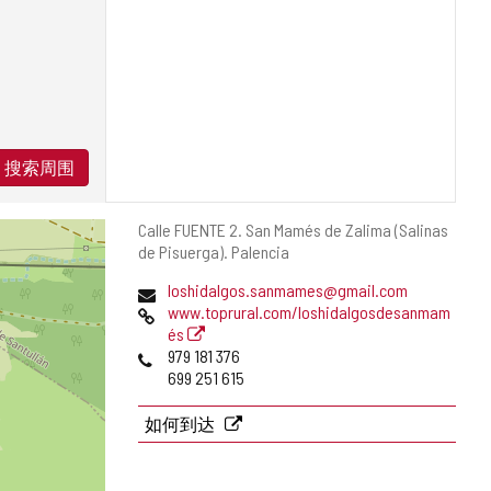
搜索周围
邮
Calle FUENTE 2.
San Mamés de Zalima (Salinas
寄
de Pisuerga).
Palencia
地
电
loshidalgos.sanmames@gmail.com
址
子
网
www.toprural.com/loshidalgosdesanmam
邮
页
és
件
电
979 181 376
地
话
699 251 615
址
如何到达