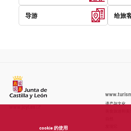
导游
给旅
www.turism
遗产与文化
Junta
www.jcyl.es
美食旅游和美
de
Castilla
自然
y
发现它
cookie 的使用