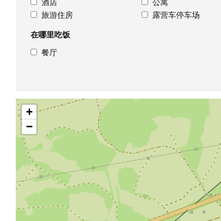
酒店
公寓
旅游住房
露营车停车场
在哪里吃饭
餐厅
跳
+
过
地
−
图