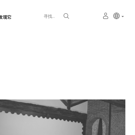
语
主动语
中文
我
寻找
发现它
言
的
个
选
人
择
空
器
间