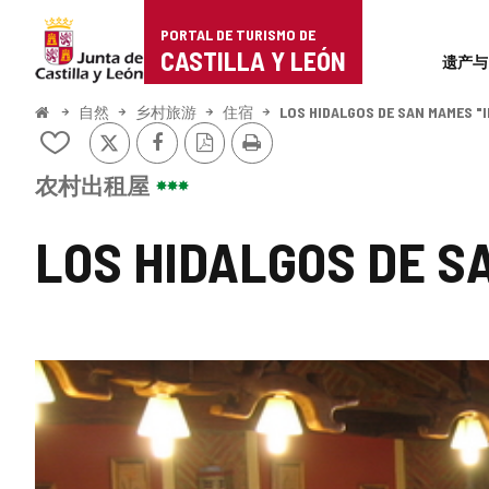
Portal
跳至内容
PORTAL DE TURISMO DE
Superi
de
CASTILLA Y LEÓN
遗产与
Turismo
开
自然
乡村旅游
住宿
LOS HIDALGOS DE SAN MAMES "I
始
推
Facebook
PDF
打
de
从
特
版
印
我
本
Castilla
的
农村出租屋
笔
y
记
LOS HIDALGOS DE SA
本
León
中
添
加/
删
除
图
片
库