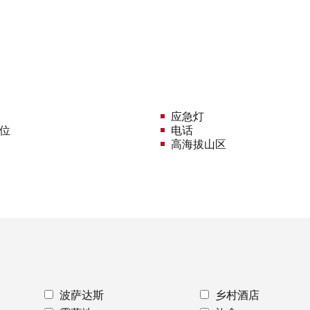
应急灯
车位
电话
高海拔山区
波萨达斯
乡村酒店