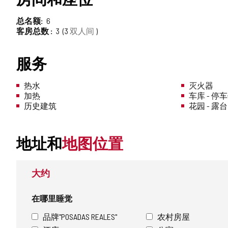
总名额
6
客房总数
3
3
双人间
服务
热水
灭火器
加热
车库 - 停
历史建筑
花园 - 露台
地址和
地图位置
大约
在哪里睡觉
品牌"POSADAS REALES"
农村房屋