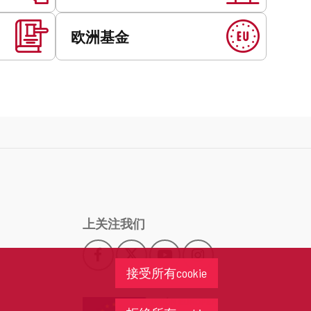
欧洲基金
上关注我们
Facebook
X
YouTube
Instagram
此
此
此
此
接受所有cookie
链
链
链
链
接
接
接
接
会
会
会
会