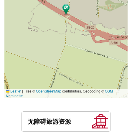
Leaflet
|
Tiles ©
OpenStreetMap
contributors. Geocoding ©
OSM
Nominatim
服
务
无障碍旅游资源