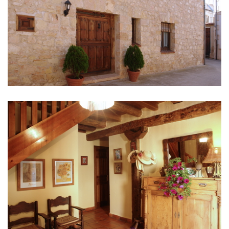
库
删
除