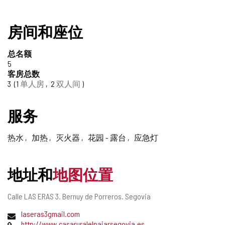
房间和座位
总名额
5
客房总数
3
1
单人房
2
双人间
服务
热水
加热
灭火器
花园 - 露台
应急灯
地址和
地图位置
邮
Calle LAS ERAS 3.
Bernuy de Porreros.
Segovia
寄
电
laseras3gmail.com
地
子
网
http://www.casaruralelpajarsegovia.es