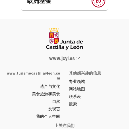
欧洲基金
Junta
www.jcyl.es
de
Castilla
www.turismocastillayleon.co
其他感兴趣的信息
y
m
专业领域
León
遗产与文化
网
网站地图
美食旅游和美食
站
联系表
自然
门
搜索
户
发现它
-
我的个人空间
上关注我们