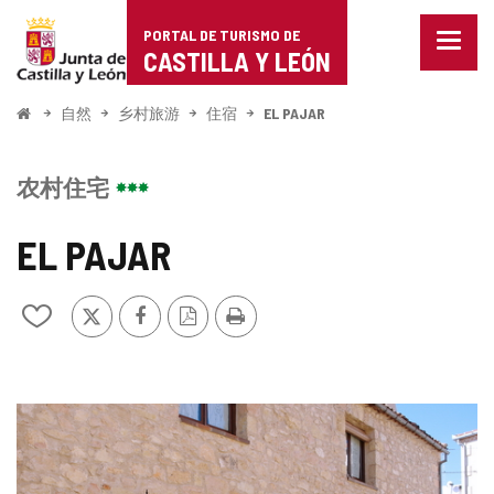
Portal
跳至内容
PORTAL DE TURISMO DE
菜
de
CASTILLA Y LEÓN
单
已
Turismo
关
开
自然
乡村旅游
住宿
EL PAJAR
闭。
始
de
显
示
Castilla
农村住宅
导
航
y
选
EL PAJAR
项
León
推
Facebook
PDF
打
从
特
版
印
我
本
的
笔
记
图
本
中
片
添
加/