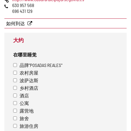
址
邮
页
电
630 957 568
件
话
696 431 129
地
址
如何到达
大约
在哪里睡觉
品牌"POSADAS REALES"
农村房屋
波萨达斯
乡村酒店
酒店
公寓
露营地
旅舍
旅游住房