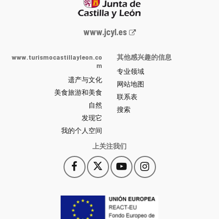
Junta
www.jcyl.es
de
Castilla
www.turismocastillayleon.co
其他感兴趣的信息
y
m
专业领域
León
遗产与文化
网
网站地图
美食旅游和美食
站
联系表
自然
门
搜索
户
发现它
-
我的个人空间
上关注我们
Facebook
X
YouTube
Instagram
此
此
此
此
链
链
链
链
接
接
接
接
会
会
会
会
打
打
打
打