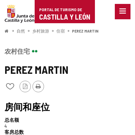
Portal
跳至内容
PORTAL DE TURISMO DE
菜
de
CASTILLA Y LEÓN
单
已
Turismo
关
开
自然
乡村旅游
住宿
PEREZ MARTIN
闭。
始
de
显
示
Castilla
农村住宅
导
航
y
选
PEREZ MARTIN
项
León
PDF
打
从
版
印
我
本
的
笔
房间和座位
记
本
总名额
中
4
添
客房总数
加/