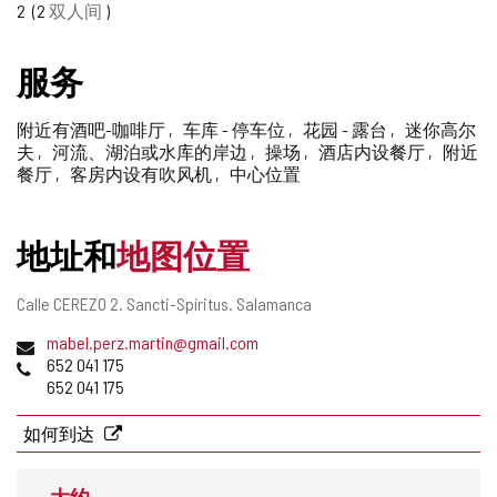
2
2
双人间
删
除
服务
附近有酒吧-咖啡厅
车库 - 停车位
花园 - 露台
迷你高尔
夫
河流、湖泊或水库的岸边
操场
酒店内设餐厅
附近
餐厅
客房内设有吹风机
中心位置
地址和
地图位置
邮
Calle CEREZO 2.
Sancti-Spíritus.
Salamanca
寄
电
mabel.perz.martin@gmail.com
地
子
电
652 041 175
址
邮
话
652 041 175
件
地
如何到达
址
大约