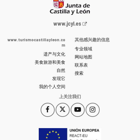
Junta
www.jcyl.es
de
Castilla
www.turismocastillayleon.co
其他感兴趣的信息
y
m
专业领域
León
遗产与文化
网
网站地图
美食旅游和美食
站
联系表
自然
门
搜索
户
发现它
-
我的个人空间
上关注我们
Facebook
X
YouTube
Instagram
此
此
此
此
链
链
链
链
接
接
接
接
会
会
会
会
打
打
打
打