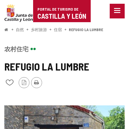
Portal
跳至内容
PORTAL DE TURISMO DE
菜
de
CASTILLA Y LEÓN
单
已
Turismo
关
开
自然
乡村旅游
住宿
REFUGIO LA LUMBRE
闭。
始
de
显
示
Castilla
农村住宅
导
航
y
选
REFUGIO LA LUMBRE
项
León
PDF
打
从
版
印
我
本
的
笔
记
图
本
中
片
添
加/