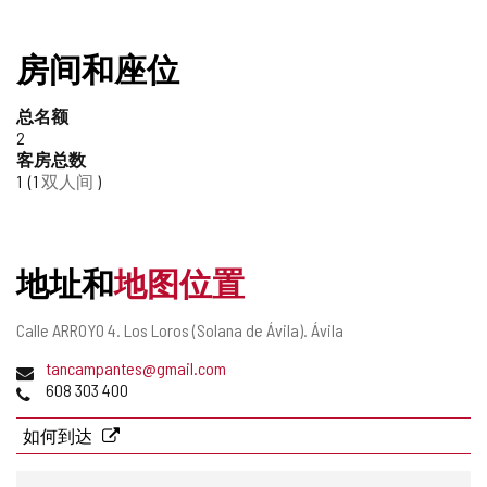
房间和座位
总名额
2
客房总数
1
1
双人间
地址和
地图位置
邮
Calle ARROYO 4.
Los Loros (Solana de Ávila).
Ávila
寄
电
tancampantes@gmail.com
地
子
电
608 303 400
址
邮
话
件
如何到达
地
址