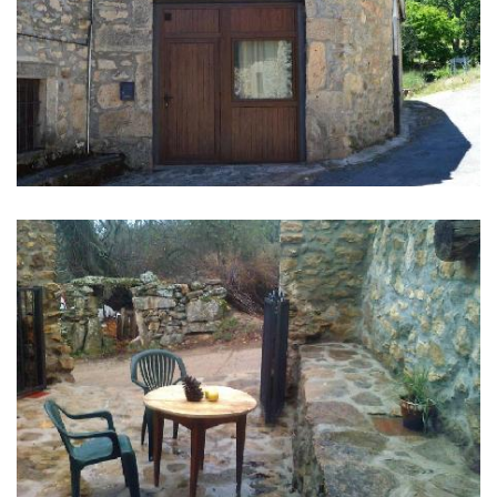
库
删
除