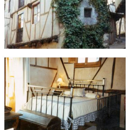
库
删
除