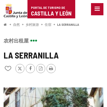
Portal
跳至内容
PORTAL DE TURISMO DE
菜
de
CASTILLA Y LEÓN
单
已
Turismo
关
开
自然
乡村旅游
住宿
LA SERRANILLA
闭。
始
de
显
示
Castilla
农村出租屋
导
航
y
选
LA SERRANILLA
项
León
推
Facebook
PDF
打
从
特
版
印
我
本
的
笔
记
图
本
中
片
添
加/