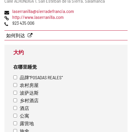
邮
Calle ALHONDIGA 1.
San Esteban de la Sierra.
Salamanca
寄
电
laserranilla@sierradefrancia.com
地
子
网
http://www.laserranilla.com
址
邮
页
电
923 435 006
件
话
地
如何到达
址
大约
在哪里睡觉
品牌"POSADAS REALES"
农村房屋
波萨达斯
乡村酒店
酒店
公寓
露营地
旅舍