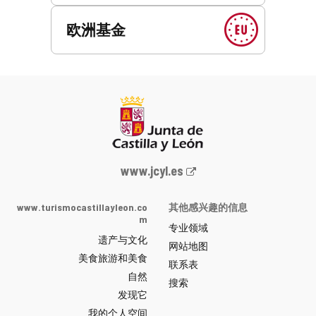
欧洲基金
Junta
www.jcyl.es
de
Castilla
www.turismocastillayleon.co
其他感兴趣的信息
y
m
专业领域
León
遗产与文化
网
网站地图
美食旅游和美食
站
联系表
自然
门
搜索
户
发现它
-
我的个人空间