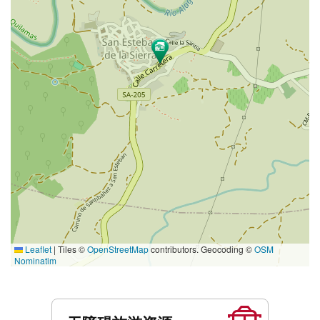
Leaflet
|
Tiles ©
OpenStreetMap
contributors. Geocoding ©
OSM
Nominatim
服
务