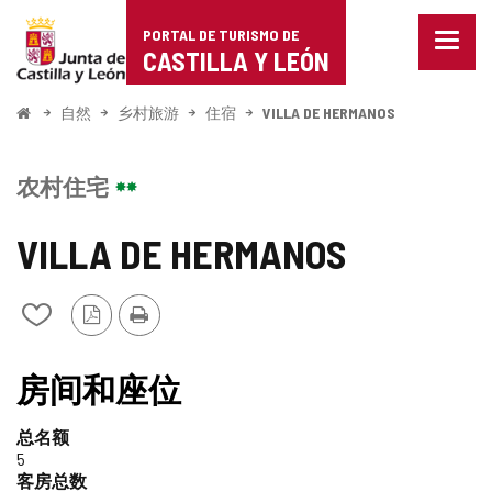
Portal
跳至内容
PORTAL DE TURISMO DE
菜
de
CASTILLA Y LEÓN
单
已
Turismo
关
开
自然
乡村旅游
住宿
VILLA DE HERMANOS
闭。
始
de
显
示
Castilla
农村住宅
导
航
y
选
VILLA DE HERMANOS
项
León
PDF
打
从
版
印
我
本
的
TIPO
笔
房间和座位
记
本
总名额
中
5
添
客房总数
加/