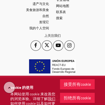
León
遗产与文化
网
网站地图
美食旅游和美食
站
联系表
自然
门
搜索
户
发现它
-
我的个人空间
上关注我们
Facebook
X
YouTube
Instagram
此
此
此
此
链
链
链
链
接
接
接
接
会
会
会
会
打
打
打
打
开
开
开
开
一
一
一
一
个
个
个
个
接受所有cookie
新
新
新
新
cookie 的使用
"回
窗
窗
窗
窗
本网站使用 cookie 来改善您
口。
口。
口。
口。
版权 2026 - 卡斯蒂利亚-莱昂省政府
拒绝所有cookie
的浏览体验。详细了解
我们
去"
保留所有权利
如何使用 cookie 以及如何更