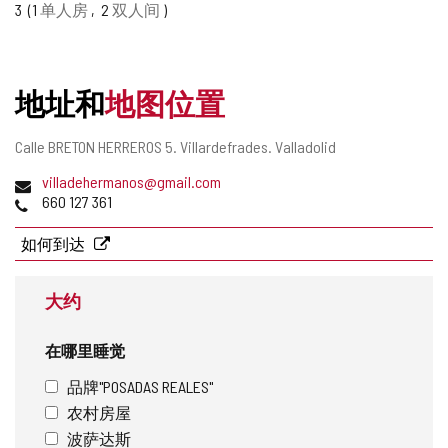
3
1
单人房
2
双人间
删
除
地址和
地图位置
邮
Calle BRETON HERREROS 5.
Villardefrades.
Valladolid
寄
电
villadehermanos@gmail.com
地
子
电
660 127 361
址
邮
话
件
如何到达
地
址
大约
在哪里睡觉
品牌"POSADAS REALES"
农村房屋
波萨达斯