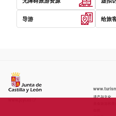
无障碍旅游资源
虚拟
导游
给旅
www.turism
遗产与文化
Junta
www.jcyl.es
美食旅游和美
de
Castilla
自然