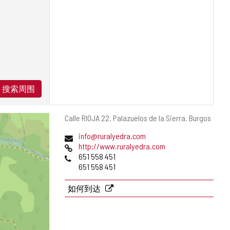
搜索周围
邮
Calle RIOJA 22.
Palazuelos de la Sierra.
Burgos
寄
电
info@ruralyedra.com
地
子
网
http://www.ruralyedra.com
址
邮
页
电
651 558 451
件
话
651 558 451
地
址
如何到达