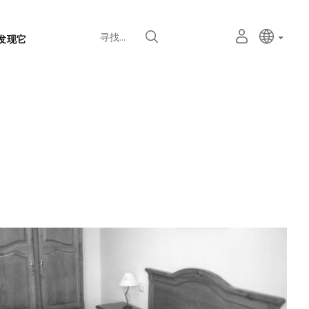
语
主动语
中文
我
寻找
发现它
言
的
个
选
人
择
空
器
间