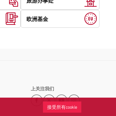
旅游办事处
欧洲基金
上关注我们
Facebook
X
YouTube
Instagram
此
此
此
此
接受所有cookie
链
链
链
链
接
接
接
接