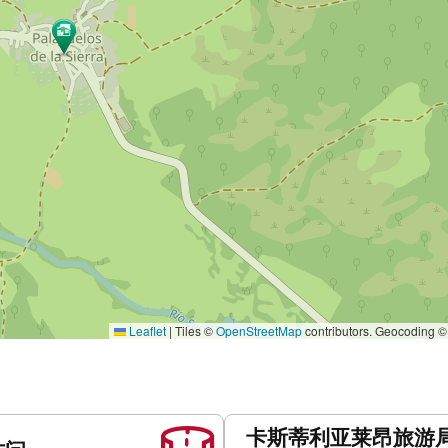
Leaflet
|
Tiles ©
OpenStreetMap
contributors. Geocoding 
卡斯蒂利亚莱昂旅游