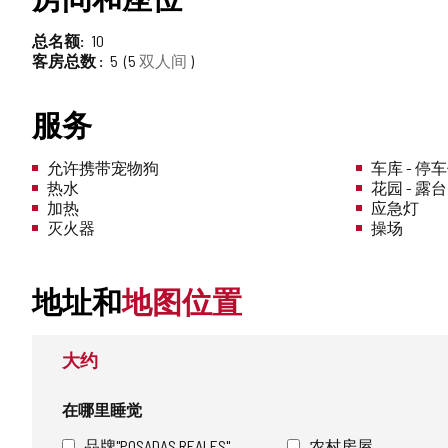
总名额
10
客房总数
5
5
双人间
服务
允许携带宠物狗
车库 - 停
热水
花园 - 露台
加热
应急灯
灭火器
操场
地址和
地图位置
大约
在哪里睡觉
品牌"POSADAS REALES"
农村房屋