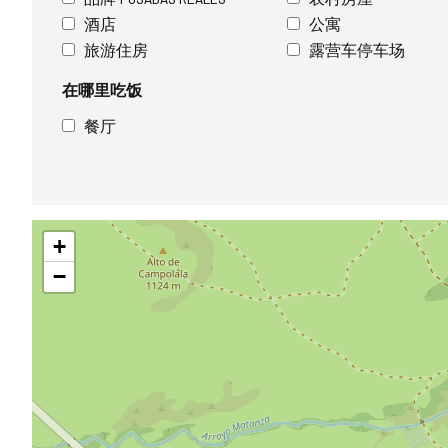
酒店
公寓
旅游住房
露营车停车场
在哪里吃饭
餐厅
跳
+
过
地
−
图