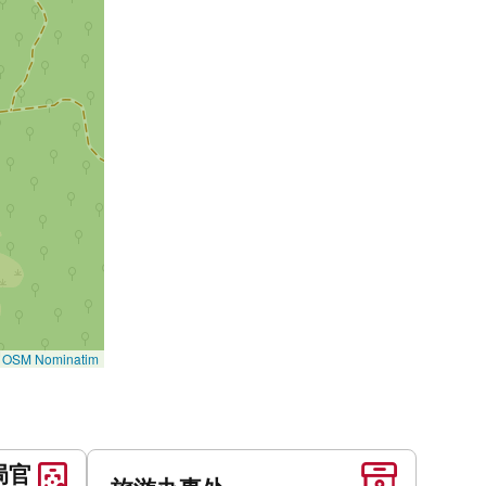
©
OSM Nominatim
局官