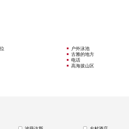
车位
户外泳池
古雅的地方
电话
高海拔山区
波萨达斯
乡村酒店