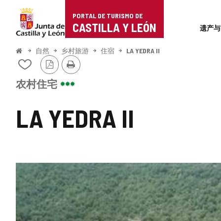
Portal
跳至内容
PORTAL DE TURISMO DE
Superi
de
CASTILLA Y LEÓN
遗产与
Turismo
开
自然
乡村旅游
住宿
LA YEDRA II
始
PDF
打
de
从
版
印
我
本
Castilla
的
农村住宅
笔
y
记
LA YEDRA II
本
León
中
添
加/
删
除
图
片
库