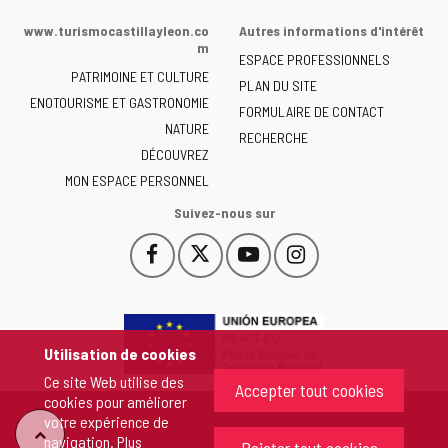
de
www.turismocastillayleon.co
Autres informations d'intérêt
la
m
ESPACE PROFESSIONNELS
Junta
PATRIMOINE ET CULTURE
de
PLAN DU SITE
ENOTOURISME ET GASTRONOMIE
Castilla
FORMULAIRE DE CONTACT
NATURE
y
RECHERCHE
León
DÉCOUVREZ
-
MON ESPACE PERSONNEL
Suivez-nous sur
Facebook
X
YouTube
Instagram
Este
Este
Este
Este
enlace
enlace
enlace
enlace
se
se
se
se
abrirá
abrirá
abrirá
abrirá
en
en
en
en
Utilisation de cookies
una
una
una
una
Ce site Web utilise des
ventana
ventana
ventana
ventana
Accepter tout cookies
cookies pour améliorer
nueva.
nueva.
nueva.
nueva.
votre expérience de
"Retour
navigation. Plus