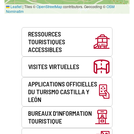
Leaflet
|
Tiles ©
OpenStreetMap
contributors. Geocoding ©
OSM
Nominatim
Prestations
RESSOURCES
de
TOURISTIQUES
service
ACCESSIBLES
VISITES VIRTUELLES
APPLICATIONS OFFICIELLES
DU TURISMO CASTILLA Y
LEÓN
BUREAUX D’INFORMATION
TOURISTIQUE