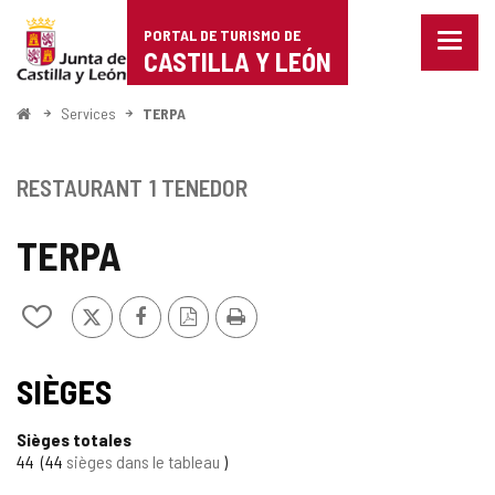
Portal
Passer au contenu
PORTAL DE TURISMO DE
Menu
de
CASTILLA Y LEÓN
fermé
Affich
Turismo
les
<
Services
TERPA
optio
Accueil
de
de
naviga
Castilla
RESTAURANT
1 TENEDOR
y
TERPA
León
X
Facebook
Version
Imprimer
Ajouter/retirer
PDF
le
contenu
de
SIÈGES
cahiers
Sièges totales
44
44
sièges dans le tableau