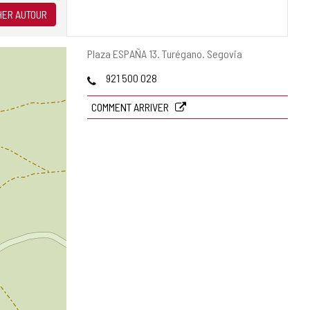
ER AUTOUR
Adresse
Plaza ESPAÑA 13.
Turégano.
Segovia
postale
Téléphones
921 500 028
COMMENT ARRIVER