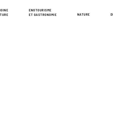
or
MOINE
ENOTOURISME
NATURE
D
LTURE
ET GASTRONOMIE