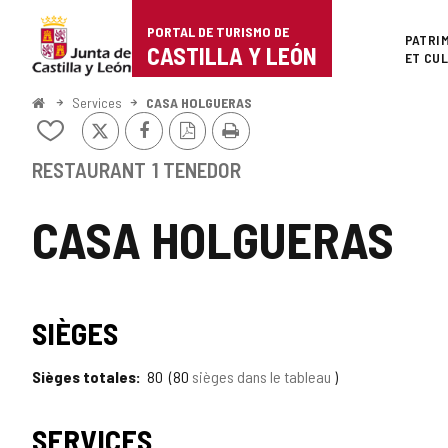
Portal
Passer au contenu
PORTAL DE TURISMO DE
Superi
PATRI
de
CASTILLA Y LEÓN
ET CU
Turismo
<
Services
CASA HOLGUERAS
Accueil
X
Facebook
Version
Imprimer
de
Ajouter/retirer
PDF
le
Castilla
contenu
RESTAURANT
1 TENEDOR
de
y
cahiers
CASA HOLGUERAS
León
SIÈGES
Sièges totales
80
80
sièges dans le tableau
SERVICES