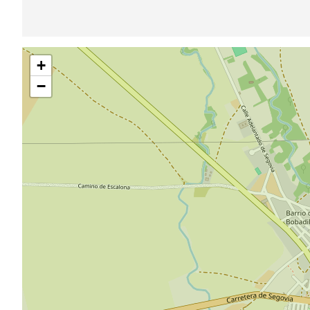
Sauter
+
la
carte
−