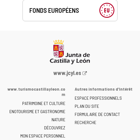
FONDS EUROPÉENS
Portail
www.jcyl.es
Web
de
www.turismocastillayleon.co
Autres informations d'intérêt
la
m
ESPACE PROFESSIONNELS
Junta
PATRIMOINE ET CULTURE
de
PLAN DU SITE
ENOTOURISME ET GASTRONOMIE
Castilla
FORMULAIRE DE CONTACT
NATURE
y
RECHERCHE
León
DÉCOUVREZ
-
MON ESPACE PERSONNEL