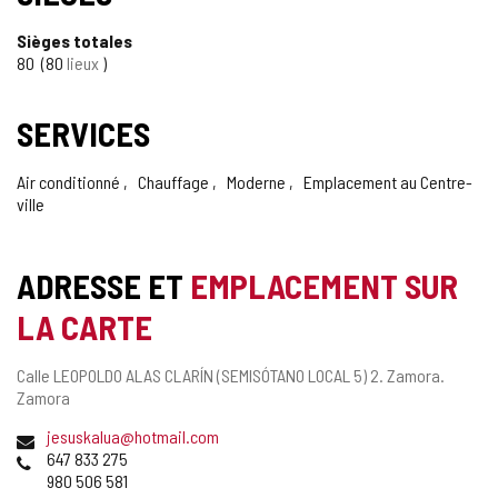
Sièges totales
80
80
lieux
SERVICES
Air conditionné
Chauffage
Moderne
Emplacement au Centre-
ville
ADRESSE ET
EMPLACEMENT SUR
LA CARTE
Adresse
Calle LEOPOLDO ALAS CLARÍN (SEMISÓTANO LOCAL 5) 2.
Zamora.
postale
Zamora
Adresse
jesuskalua@hotmail.com
de
Téléphones
647 833 275
courrier
980 506 581