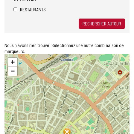
RESTAURANTS
RECHERCHER AUTOUR
Nous n'avons rien trouvé. Sélectionnez une autre combinaison de
marqueurs.
Sauter
+
la
carte
−