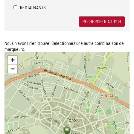
RESTAURANTS
RECHERCHER AUTOUR
Nous n'avons rien trouvé. Sélectionnez une autre combinaison de
marqueurs.
Sauter
+
la
carte
−