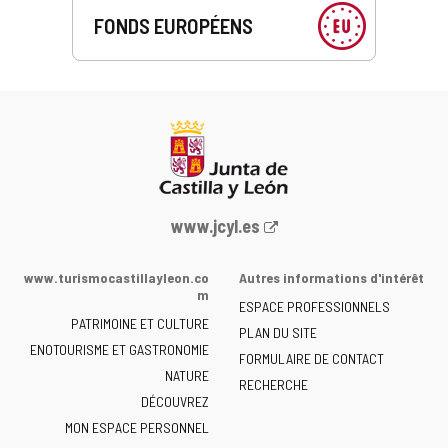
FONDS EUROPÉENS
Portail
www.jcyl.es
Web
de
www.turismocastillayleon.co
Autres informations d'intérêt
la
m
ESPACE PROFESSIONNELS
Junta
PATRIMOINE ET CULTURE
de
PLAN DU SITE
ENOTOURISME ET GASTRONOMIE
Castilla
FORMULAIRE DE CONTACT
NATURE
y
RECHERCHE
León
DÉCOUVREZ
-
MON ESPACE PERSONNEL