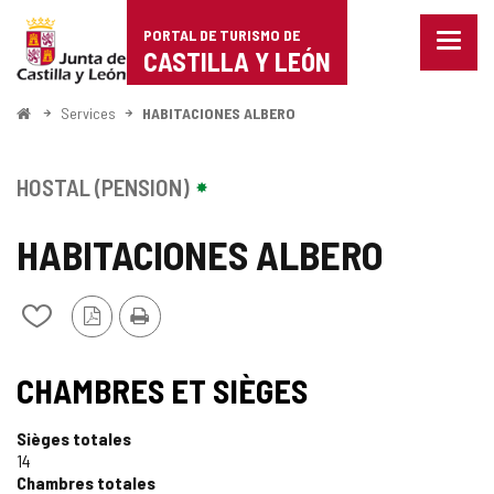
Portal
Passer au contenu
PORTAL DE TURISMO DE
Menu
de
CASTILLA Y LEÓN
fermé
Affich
Turismo
les
<
Services
HABITACIONES ALBERO
optio
Accueil
de
de
naviga
Castilla
HOSTAL (PENSION)
y
HABITACIONES ALBERO
León
Version
Imprimer
Ajouter/retirer
PDF
le
contenu
de
CHAMBRES ET SIÈGES
cahiers
Sièges totales
14
Chambres totales