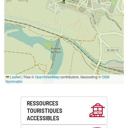
Leaflet
|
Tiles ©
OpenStreetMap
contributors. Geocoding ©
OSM
Nominatim
Prestations
RESSOURCES
de
TOURISTIQUES
service
ACCESSIBLES