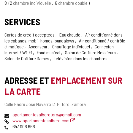
8
2
chambre individuelle
6
chambre double
SERVICES
Cartes de crédit acceptées
Eau chaude
Air conditionné dans
les cabanes, mobil-homes, bungalows
Air conditionné / contrôle
climatique
Ascenseur
Chauffage individuel
Connexion
Internet / Wi-Fi
Fond musical
Salon de Coiffure Messieurs
Salon de Coiffure Dames
Télévision dans les chambres
ADRESSE ET
EMPLACEMENT SUR
LA CARTE
Adresse
Calle Padre José Navarro 13 1º.
Toro.
Zamora
postale
Adresse
apartamentosalberotoro@gmail.com
de
Page
www.apartamentosalbero.com
courrier
Web
Téléphones
647 006 666
électronique