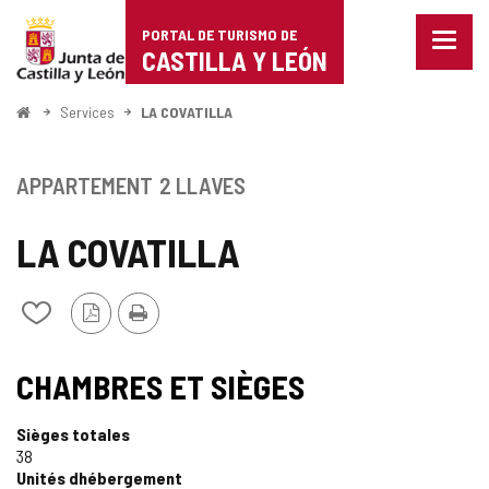
Portal
Passer au contenu
PORTAL DE TURISMO DE
Menu
de
CASTILLA Y LEÓN
fermé
Affich
Turismo
les
<
Services
LA COVATILLA
optio
Accueil
de
de
naviga
Castilla
APPARTEMENT
2 LLAVES
y
LA COVATILLA
León
Version
Imprimer
Ajouter/retirer
PDF
le
contenu
de
CHAMBRES ET SIÈGES
cahiers
Sièges totales
38
Unités dhébergement