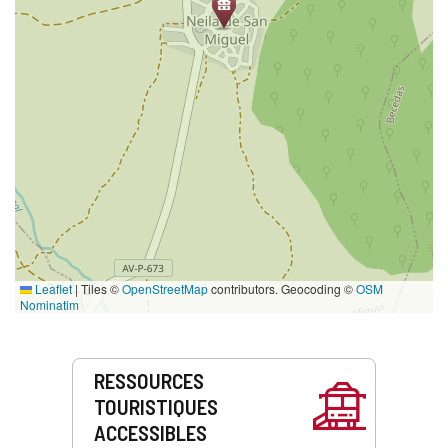
Leaflet
|
Tiles ©
OpenStreetMap
contributors. Geocoding ©
OSM
Nominatim
Prestations
RESSOURCES
de
TOURISTIQUES
service
ACCESSIBLES