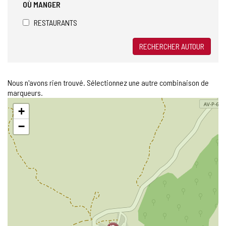
OÙ MANGER
RESTAURANTS
RECHERCHER AUTOUR
Nous n'avons rien trouvé. Sélectionnez une autre combinaison de
marqueurs.
Sauter
+
la
carte
−