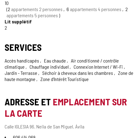
10
2
appartements 2 personnes
6
appartements 4 personnes
2
appartements 5 personnes
Lit supplétif
2
SERVICES
Accès handicapés
Eau chaude
Air conditionné / contrôle
climatique
Chauffage individuel
Connexion Internet / Wi-Fi
Jardin - Terrasse
Séchoir à cheveux dans les chambres
Zone de
haute montagne
Zone d'Intérêt Touristique
ADRESSE ET
EMPLACEMENT SUR
LA CARTE
Adresse
Calle IGLESIA 96.
Neila de San Miguel.
Ávila
postale
Téléphones
606 414 069