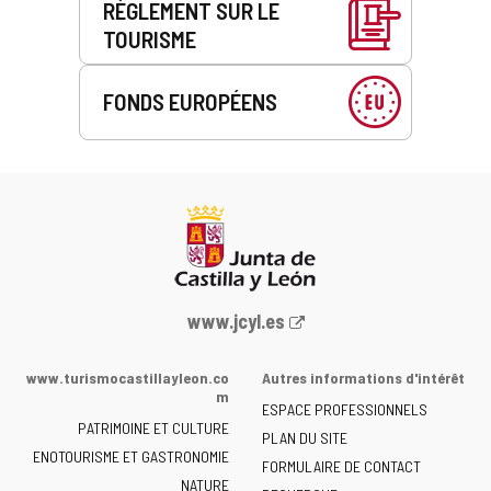
RÈGLEMENT SUR LE
TOURISME
FONDS EUROPÉENS
Portail
www.jcyl.es
Web
de
www.turismocastillayleon.co
Autres informations d'intérêt
la
m
ESPACE PROFESSIONNELS
Junta
PATRIMOINE ET CULTURE
de
PLAN DU SITE
ENOTOURISME ET GASTRONOMIE
Castilla
FORMULAIRE DE CONTACT
NATURE
y