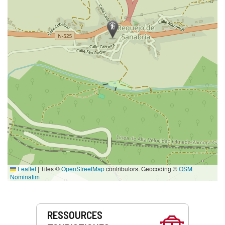
Leaflet
|
Tiles ©
OpenStreetMap
contributors. Geocoding ©
OSM
Nominatim
Prestations
RESSOURCES
de