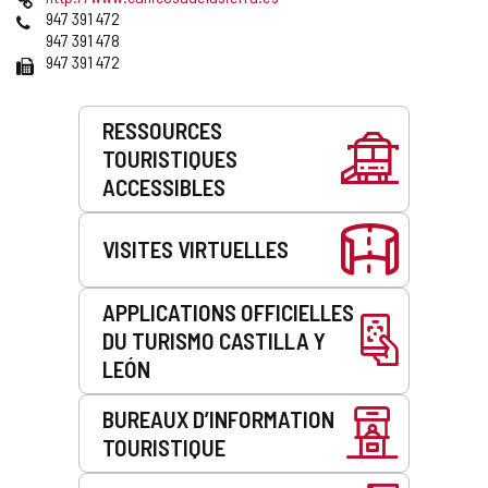
courrier
Web
Téléphones
947 391 472
électronique
947 391 478
Fax
947 391 472
Prestations
RESSOURCES
de
TOURISTIQUES
service
ACCESSIBLES
VISITES VIRTUELLES
APPLICATIONS OFFICIELLES
DU TURISMO CASTILLA Y
LEÓN
BUREAUX D’INFORMATION
TOURISTIQUE