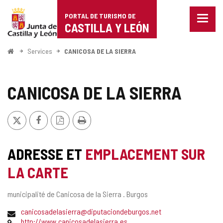
Portal
Passer au contenu
PORTAL DE TURISMO DE
Menu
de
CASTILLA Y LEÓN
fermé
Affich
Turismo
les
<
Services
CANICOSA DE LA SIERRA
optio
Accueil
de
de
naviga
Castilla
CANICOSA DE LA SIERRA
y
X
Facebook
Version
Imprimer
León
PDF
ADRESSE ET
EMPLACEMENT SUR
LA CARTE
Adresse
municipalité de Canicosa de la Sierra .
Burgos
postale
Adresse
canicosadelasierra@diputaciondeburgos.net
de
Page
http://www.canicosadelasierra.es