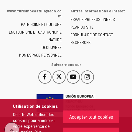
Web
de
www.turismocastillayleon.co
Autres informations d'intérêt
la
m
ESPACE PROFESSIONNELS
Junta
PATRIMOINE ET CULTURE
de
PLAN DU SITE
ENOTOURISME ET GASTRONOMIE
Castilla
FORMULAIRE DE CONTACT
NATURE
y
RECHERCHE
León
DÉCOUVREZ
-
MON ESPACE PERSONNEL
Suivez-nous sur
Facebook
X
YouTube
Instagram
Este
Este
Este
Este
enlace
enlace
enlace
enlace
se
se
se
se
abrirá
abrirá
abrirá
abrirá
en
en
en
en
Utilisation de cookies
una
una
una
una
Ce site Web utilise des
ventana
ventana
ventana
ventana
Accepter tout cookies
cookies pour améliorer
nueva.
nueva.
nueva.
nueva.
votre expérience de
"Retour
navigation. Plus