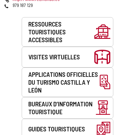
courrier
Web
Téléphones
979 187 129
électronique
Prestations
RESSOURCES
de
TOURISTIQUES
service
ACCESSIBLES
VISITES VIRTUELLES
APPLICATIONS OFFICIELLES
DU TURISMO CASTILLA Y
LEÓN
BUREAUX D’INFORMATION
TOURISTIQUE
GUIDES TOURISTIQUES