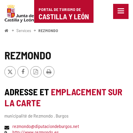
Portal
Passer au contenu
PORTAL DE TURISMO DE
Menu
de
CASTILLA Y LEÓN
fermé
Affich
Turismo
les
<
Services
REZMONDO
optio
Accueil
de
de
naviga
Castilla
REZMONDO
y
X
Facebook
Version
Imprimer
León
PDF
ADRESSE ET
EMPLACEMENT SUR
LA CARTE
Adresse
municipalité de Rezmondo .
Burgos
postale
Adresse
rezmondo@diputaciondeburgos.net
de
Page
http://www.rezmondo.es