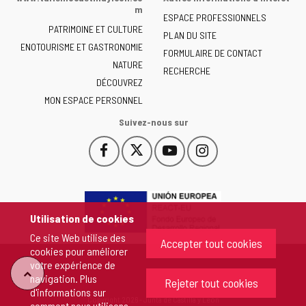
la
m
ESPACE PROFESSIONNELS
Junta
PATRIMOINE ET CULTURE
de
PLAN DU SITE
ENOTOURISME ET GASTRONOMIE
Castilla
FORMULAIRE DE CONTACT
NATURE
y
RECHERCHE
León
DÉCOUVREZ
-
MON ESPACE PERSONNEL
Suivez-nous sur
Facebook
X
YouTube
Instagram
Este
Este
Este
Este
enlace
enlace
enlace
enlace
se
se
se
se
abrirá
abrirá
abrirá
abrirá
en
en
en
en
Utilisation de cookies
una
una
una
una
Ce site Web utilise des
ventana
ventana
ventana
ventana
Accepter tout cookies
cookies pour améliorer
nueva.
nueva.
nueva.
nueva.
votre expérience de
"Retour
navigation. Plus
Rejeter tout cookies
d'informations sur
Copyright 2026 - Junta de Castilla y León
comment nous utilisons
au