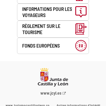
INFORMATIONS POUR LES
VOYAGEURS
RÈGLEMENT SUR LE
TOURISME
FONDS EUROPÉENS
Portail
www.jcyl.es
Web
de
www.turismocastillayleon.co
Autres informations d'intérêt