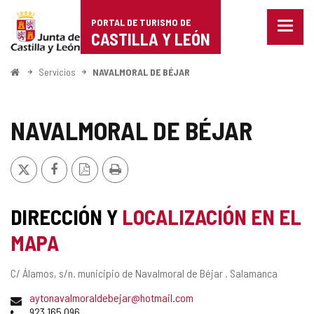
Portal
Saltar al contenido
PORTAL DE TURISMO DE
Menu
de
CASTILLA Y LEÓN
cerra
Mostr
Turismo
opcio
Inicio
Servicios
NAVALMORAL DE BÉJAR
de
de
naveg
Castilla
NAVALMORAL DE BÉJAR
y
X
Facebook
Versión
Imprimir
León
PDF
DIRECCIÓN Y
LOCALIZACIÓN EN EL
MAPA
Dirección
C/ Álamos, s/n.
municipio de Navalmoral de Béjar .
Salamanca
postal
Dirección
aytonavalmoraldebejar@hotmail.com
de
Teléfonos
923 165 096