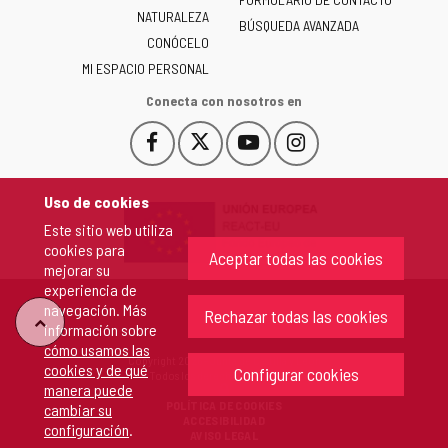
NATURALEZA
y
BÚSQUEDA AVANZADA
León
CONÓCELO
-
MI ESPACIO PERSONAL
Conecta con nosotros en
Facebook
X
YouTube
Instagram
Este
Este
Este
Este
enlace
enlace
enlace
enlace
se
se
se
se
Uso de cookies
abrirá
abrirá
abrirá
abrirá
Este sitio web utiliza
en
en
en
en
cookies para
una
una
una
una
Aceptar todas las cookies
mejorar su
ventana
ventana
ventana
ventana
experiencia de
nueva.
nueva.
nueva.
nueva.
navegación. Más
Rechazar todas las cookies
"Volver
información sobre
cómo usamos las
Copyright 2026 - Junta de Castilla y León
cookies y de qué
arriba"
Configurar cookies
Todos los derechos reservados.
manera puede
POLÍTICA DE COOKIES
cambiar su
ACCESIBILIDAD
configuración
.
AVISO LEGAL