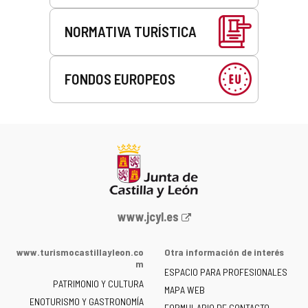
NORMATIVA TURÍSTICA
FONDOS EUROPEOS
Portal
www.jcyl.es
web
de
www.turismocastillayleon.co
Otra información de interés
la
m
ESPACIO PARA PROFESIONALES
Junta
PATRIMONIO Y CULTURA
de
MAPA WEB
ENOTURISMO Y GASTRONOMÍA
Castilla
FORMULARIO DE CONTACTO