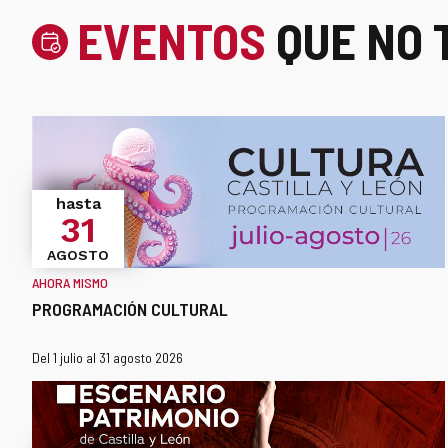
EVENTOS
QUE NO 
hasta
31
AGOSTO
AHORA MISMO
PROGRAMACIÓN CULTURAL
Este
¿Cuándo?
Fechas
Del 1 julio al 31 agosto 2026
enlace
se
abrirá
en