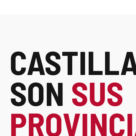
una
ventana
nueva.
CASTILLA
Destinos
SON
SUS
PROVINC