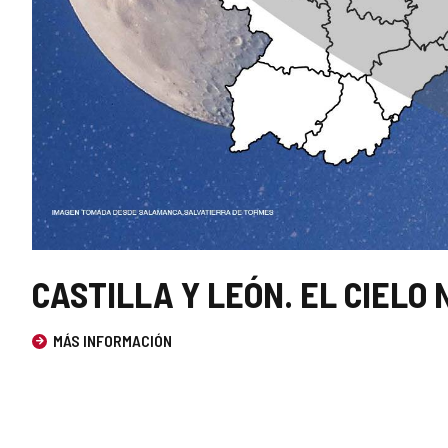
CASTILLA Y LEÓN. EL CIELO 
ELEGIDO
MÁS INFORMACIÓN
Este
enlace
se
abrirá
en