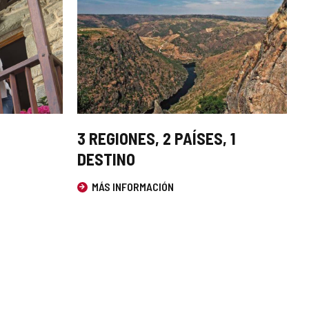
se
abrirá
en
una
ventana
nueva.
3 REGIONES, 2 PAÍSES, 1
DESTINO
MÁS INFORMACIÓN
Este
enlace
se
abrirá
en
una
ventana
nueva.