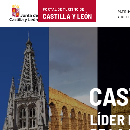
Portal
Saltar al contenido
PORTAL DE TURISMO DE
Superi
PATRI
de
CASTILLA Y LEÓN
Y CUL
Turismo
de
Castilla
y
León