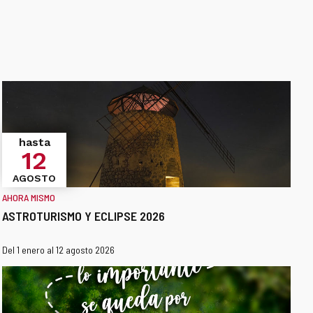
hasta
12
AGOSTO
AHORA MISMO
ASTROTURISMO Y ECLIPSE 2026
¿Cuándo?
Fechas
Del 1 enero al 12 agosto 2026