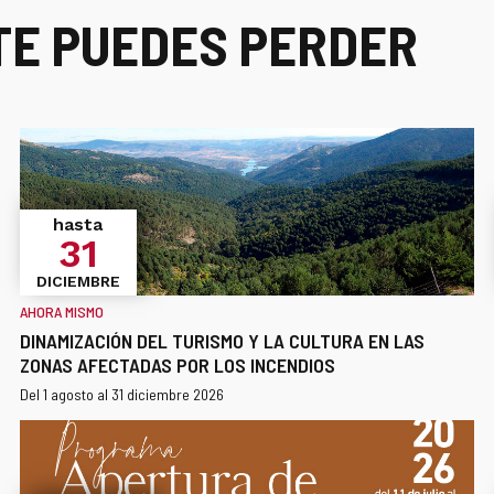
TE PUEDES PERDER
hasta
31
DICIEMBRE
AHORA MISMO
DINAMIZACIÓN DEL TURISMO Y LA CULTURA EN LAS
ZONAS AFECTADAS POR LOS INCENDIOS
¿Cuándo?
Fechas
Del 1 agosto al 31 diciembre 2026