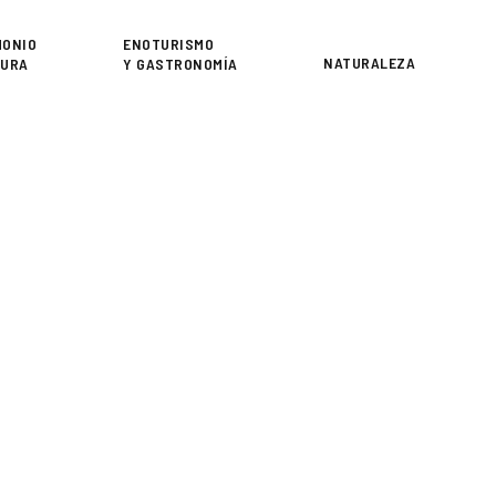
or
MONIO
ENOTURISMO
NATURALEZA
TURA
Y GASTRONOMÍA