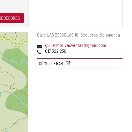
LREDEDORES
Dirección
Calle LAS ESCUELAS 10.
Sequeros.
Salamanca
postal
Dirección
guillermorivasventas@gmail.com
de
Teléfonos
617 322 230
correo
electrónico
CÓMO LLEGAR