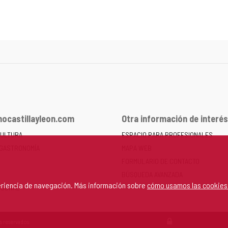
ocastillayleon.com
Otra información de interés
CULTURA
ESPACIO PARA PROFESIONALES
 GASTRONOMÍA
MAPA WEB
FORMULARIO DE CONTACTO
BÚSQUEDA AVANZADA
periencia de navegación. Más información sobre
cómo usamos las cookies
RSONAL
s reservados.