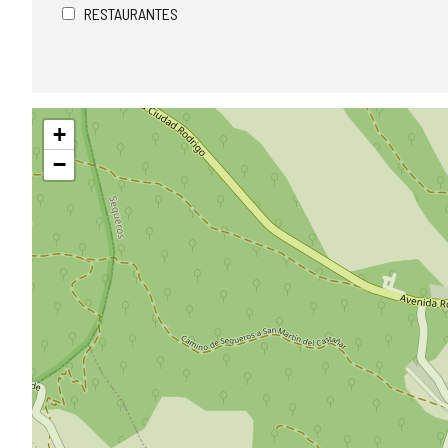
RESTAURANTES
Saltar
+
mapa
−