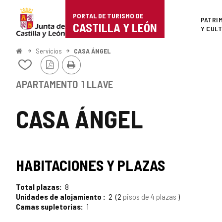
Portal
Saltar al contenido
PORTAL DE TURISMO DE
Superi
PATRI
de
CASTILLA Y LEÓN
Y CUL
Turismo
Inicio
Servicios
CASA ÁNGEL
Versión
Imprimir
de
Añadir/quitar
PDF
de
Castilla
mis
APARTAMENTO
1 LLAVE
cuadernos
y
CASA ÁNGEL
León
HABITACIONES Y PLAZAS
Total plazas
8
Unidades de alojamiento
2
2
pisos de 4 plazas
Camas supletorias
1