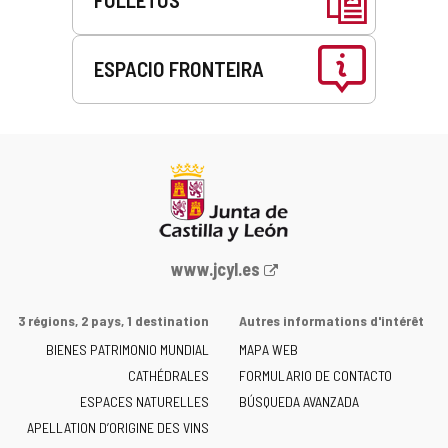
ESPACIO FRONTEIRA
Este
enlace
se
abrirá
en
una
ventana
nueva.
Portail
www.jcyl.es
Web
de
3 régions, 2 pays, 1 destination
Autres informations d'intérêt
la
BIENES PATRIMONIO MUNDIAL
MAPA WEB
Junta
CATHÉDRALES
de
FORMULARIO DE CONTACTO
Castilla
ESPACES NATURELLES
BÚSQUEDA AVANZADA
y
APELLATION D’ORIGINE DES VINS
León