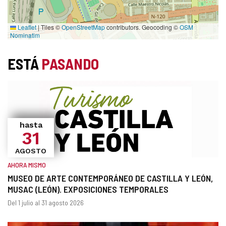
Leaflet
|
Tiles ©
OpenStreetMap
contributors. Geocoding ©
OSM
Nominatim
ESTÁ
PASANDO
hasta
31
AGOSTO
AHORA MISMO
MUSEO DE ARTE CONTEMPORÁNEO DE CASTILLA Y LEÓN,
MUSAC (LEÓN). EXPOSICIONES TEMPORALES
¿Cuándo?
Fechas
Del 1 julio al 31 agosto 2026