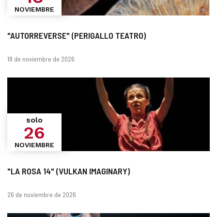
NOVIEMBRE
"AUTORREVERSE" (PERIGALLO TEATRO)
Fechas
18 de noviembre de 2026
solo
26
NOVIEMBRE
"LA ROSA 14" (VULKAN IMAGINARY)
Fechas
26 de noviembre de 2026