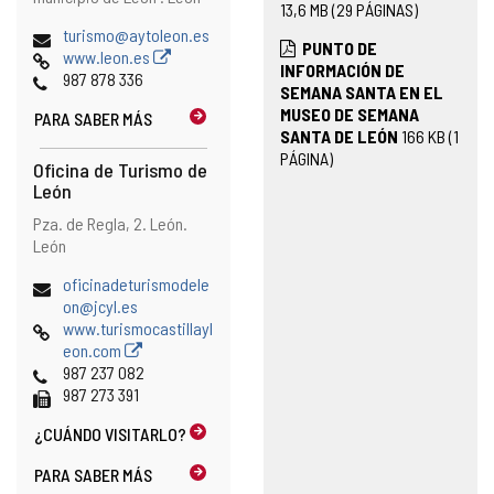
13,6
MB
(29 PÁGINAS)
postal
Dirección
turismo@aytoleon.es
PUNTO DE
de
Página
www.leon.es
INFORMACIÓN DE
correo
Web
Teléfonos
987 878 336
SEMANA SANTA EN EL
electrónico
MUSEO DE SEMANA
PARA SABER MÁS
SANTA DE LEÓN
166
KB
(1
PÁGINA)
Oficina de Turismo de
León
Dirección
Dirección
Pza. de Regla, 2.
León.
postal
León
Dirección
oficinadeturismodele
de
on@jcyl.es
correo
Página
www.turismocastillayl
electrónico
Web
eon.com
Teléfonos
987 237 082
Fax
987 273 391
¿CUÁNDO
VISITARLO?
PARA SABER MÁS