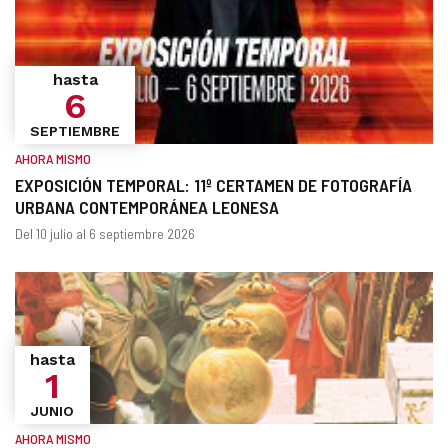
hasta
6
SEPTIEMBRE
AHORA MISMO
EXPOSICIÓN TEMPORAL: 11º CERTAMEN DE FOTOGRAFÍA
URBANA CONTEMPORÁNEA LEONESA
¿Cuándo?
Fechas
Del 10 julio al 6 septiembre 2026
hasta
1
JUNIO
AHORA MISMO