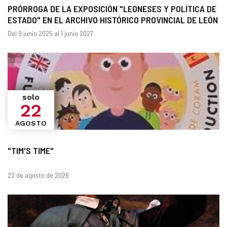
PRÓRROGA DE LA EXPOSICIÓN "LEONESES Y POLÍTICA DE
ESTADO" EN EL ARCHIVO HISTÓRICO PROVINCIAL DE LEÓN
¿Cuándo?
Fechas
Del 9 junio 2025 al 1 junio 2027
solo
22
AGOSTO
"TIM'S TIME"
Fechas
22 de agosto de 2026