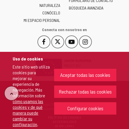
Castilla
FORMULARIO DE CONTACTO
NATURALEZA
y
BÚSQUEDA AVANZADA
León
CONÓCELO
-
MI ESPACIO PERSONAL
Conecta con nosotros en
Facebook
X
YouTube
Instagram
Este
Este
Este
Este
enlace
enlace
enlace
enlace
se
se
se
se
Uso de cookies
abrirá
abrirá
abrirá
abrirá
Este sitio web utiliza
en
en
en
en
cookies para
una
una
una
una
Aceptar todas las cookies
mejorar su
ventana
ventana
ventana
ventana
experiencia de
nueva.
nueva.
nueva.
nueva.
navegación. Más
Rechazar todas las cookies
"Volver
información sobre
cómo usamos las
Copyright 2026 - Junta de Castilla y León
cookies y de qué
arriba"
Configurar cookies
Todos los derechos reservados.
manera puede
POLÍTICA DE COOKIES
cambiar su
ACCESIBILIDAD
configuración
.
AVISO LEGAL