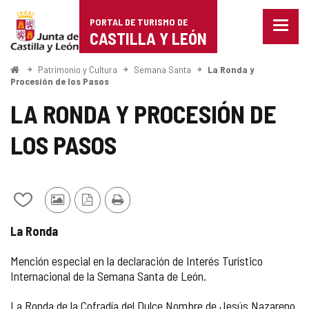
Portal
Saltar al contenido
PORTAL DE TURISMO DE
Menu
de
CASTILLA Y LEÓN
cerra
Mostr
Turismo
opcio
Inicio
Patrimonio y Cultura
Semana Santa
La Ronda y
de
Procesión de los Pasos
de
naveg
LA RONDA Y PROCESIÓN DE
Castilla
LOS PASOS
y
León
Añadir/quitar
Fotos
Versión
Imprimir
de
de
PDF
La Ronda
mis
otros
cuadernos
turistas
Mención especial en la declaración de Interés Turístico
Internacional de la Semana Santa de León.
La Ronda de la Cofradía del Dulce Nombre de Jesús Nazareno