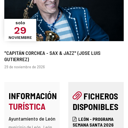
solo
29
NOVIEMBRE
"CAPITÁN CORCHEA - SAX & JAZZ" (JOSE LUIS
GUTIERREZ)
Fechas
29 de noviembre de 2026
INFORMACIÓN
FICHEROS
TURÍSTICA
DISPONIBLES
Ayuntamiento de León
LEÓN - PROGRAMA
SEMANA SANTA 2026
Dirección
Dirección
municipio de León .
León