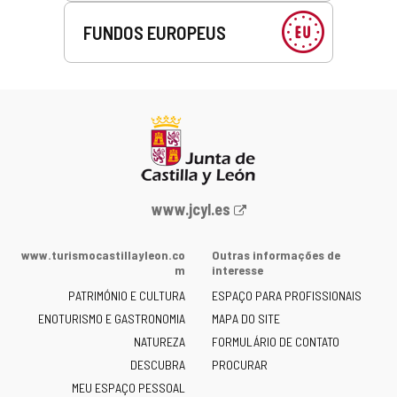
FUNDOS EUROPEUS
Portal
www.jcyl.es
Web
da
www.turismocastillayleon.co
Outras informações de
Junta
m
interesse
de
PATRIMÓNIO E CULTURA
ESPAÇO PARA PROFISSIONAIS
Castilla
ENOTURISMO E GASTRONOMIA
MAPA DO SITE
y
NATUREZA
FORMULÁRIO DE CONTATO
León
-
DESCUBRA
PROCURAR
MEU ESPAÇO PESSOAL