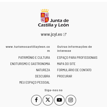
Portal
www.jcyl.es
Web
da
www.turismocastillayleon.co
Outras informações de
Junta
m
interesse
de
PATRIMÓNIO E CULTURA
ESPAÇO PARA PROFISSIONAIS
Castilla
ENOTURISMO E GASTRONOMIA
MAPA DO SITE
y
NATUREZA
FORMULÁRIO DE CONTATO
León
-
DESCUBRA
PROCURAR
MEU ESPAÇO PESSOAL
Siga-nos no
Facebook
X
YouTube
Instagram
Este
Este
Este
Este
enlace
enlace
enlace
enlace