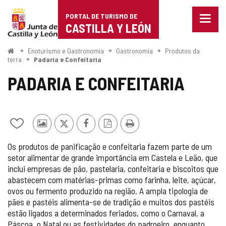
Portal
Ir para o conteúdo
PORTAL DE TURISMO DE
Menu
de
CASTILLA Y LEÓN
fecha
Mostr
Turismo
opçõe
Começo
Enoturismo e Gastronomia
Gastronomia
Produtos da
de
terra
Padaria e Confeitaria
de
naveg
PADARIA E CONFEITARIA
Castilla
y
León
Adicionar
Fotos
x
Facebook
Versão
Imprimir
/
de
PDF
Os produtos de panificação e confeitaria fazem parte de um
remover
outros
setor alimentar de grande importância em Castela e Leão, que
de
turistas
inclui empresas de pão, pastelaria, confeitaria e biscoitos que
meus
cadernos
abastecem com matérias-primas como farinha, leite, açúcar,
ovos ou fermento produzido na região. A ampla tipologia de
pães e pastéis alimenta-se de tradição e muitos dos pastéis
estão ligados a determinados feriados, como o Carnaval, a
Páscoa, o Natal ou as festividades do padroeiro, enquanto