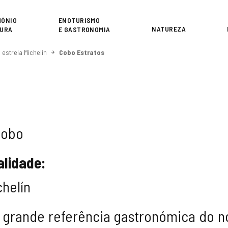
or
MÓNIO
ENOTURISMO
NATUREZA
TURA
E GASTRONOMIA
estrela Michelin
Cobo Estratos
Cobo
alidade:
chelín
 grande referência gastronómica do no