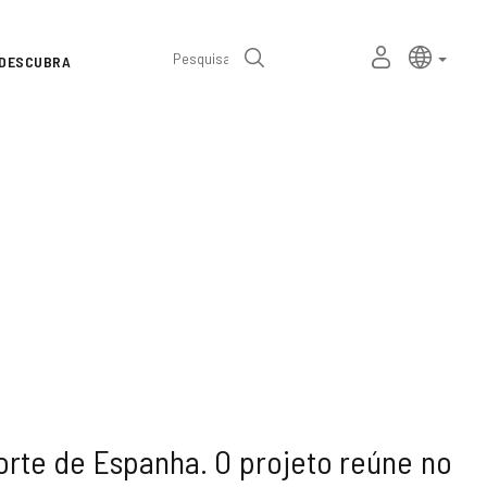
Seletor
Linguage
portu
MEU
Pesquisa
DESCUBRA
de
ESPAÇO
PESSOAL
idioma
rte de Espanha. O projeto reúne no