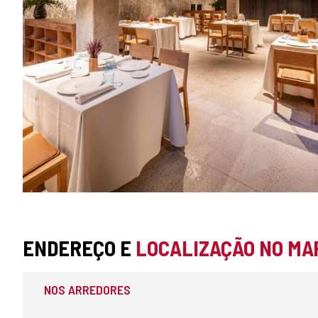
3
ENDEREÇO E
LOCALIZAÇÃO NO MA
RESTAURANTE
GARFOS
NOS ARREDORES