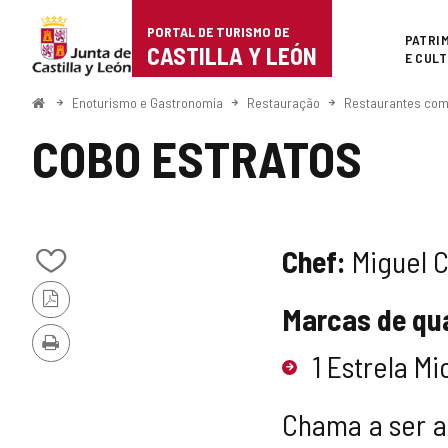
Portal
Ir para o conteúdo
PORTAL DE TURISMO DE
Superi
PATRI
de
CASTILLA Y LEÓN
E CUL
Turismo
Começo
Enoturismo e Gastronomia
Restauração
Restaurantes com 
de
COBO ESTRATOS
Castilla
y
León
Chef:
Miguel 
Adicionar
/
Versão
remover
Marcas de qu
PDF
de
meus
Imprimir
1 Estrela Mi
cadernos
Chama a ser a