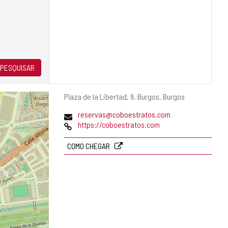
PESQUISAR
Endereço
Plaza de la Libertad, 9.
Burgos.
Burgos
postal
Endereço
reservas@coboestratos.com
de
Pagina
https://coboestratos.com
email
web
COMO CHEGAR