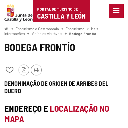
Portal
Ir para o conteúdo
PORTAL DE TURISMO DE
Menu
de
CASTILLA Y LEÓN
fecha
Mostr
Turismo
opçõe
Começo
Enoturismo e Gastronomia
Enoturismo
Mais
de
Informações
Vinícolas visitáveis
Bodega Frontío
de
naveg
BODEGA FRONTÍO
Castilla
y
León
Adicionar
Versão
Imprimir
/
PDF
DENOMINAÇÃO DE ORIGEM DE ARRIBES DEL
remover
de
DUERO
meus
cadernos
ENDEREÇO E
LOCALIZAÇÃO NO
MAPA