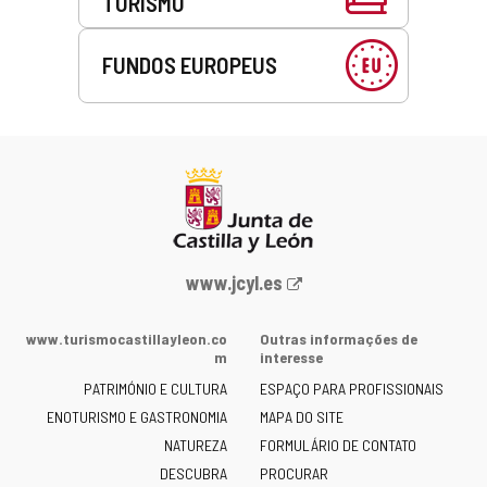
TURISMO
FUNDOS EUROPEUS
Portal
www.jcyl.es
Web
da
www.turismocastillayleon.co
Outras informações de
Junta
m
interesse
de
PATRIMÓNIO E CULTURA
ESPAÇO PARA PROFISSIONAIS
Castilla
ENOTURISMO E GASTRONOMIA
MAPA DO SITE
y
NATUREZA
FORMULÁRIO DE CONTATO
León
-
DESCUBRA
PROCURAR