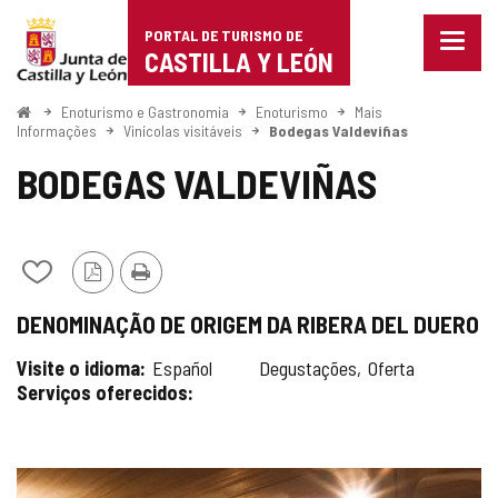
Portal
Ir para o conteúdo
PORTAL DE TURISMO DE
Menu
de
CASTILLA Y LEÓN
fecha
Mostr
Turismo
opçõe
Começo
Enoturismo e Gastronomia
Enoturismo
Mais
de
Informações
Vinícolas visitáveis
Bodegas Valdeviñas
de
naveg
BODEGAS VALDEVIÑAS
Castilla
y
León
Adicionar
Versão
Imprimir
/
PDF
DENOMINAÇÃO DE ORIGEM DA RIBERA DEL DUERO
remover
de
Visite o idioma
Español
Degustações
Oferta
meus
Serviços oferecidos
cadernos
GALERIA