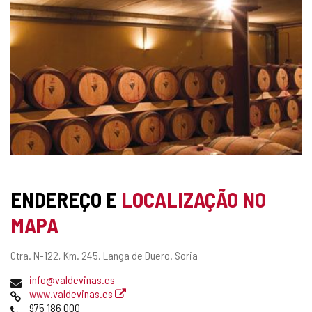
DE
IMAGENS
ENDEREÇO E
LOCALIZAÇÃO NO
MAPA
Endereço
Ctra. N-122, Km. 245.
Langa de Duero.
Soria
postal
Endereço
info@valdevinas.es
de
Pagina
www.valdevinas.es
email
web
Telefones
975 186 000