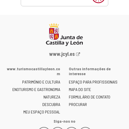
Portal
www.jcyl.es
Web
da
www.turismocastillayleon.co
Outras informações de
Junta
m
interesse
de
PATRIMÓNIO E CULTURA
ESPAÇO PARA PROFISSIONAIS
Castilla
ENOTURISMO E GASTRONOMIA
MAPA DO SITE
y
NATUREZA
FORMULÁRIO DE CONTATO
León
-
DESCUBRA
PROCURAR
MEU ESPAÇO PESSOAL
Siga-nos no