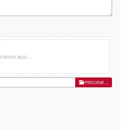
icheiros aqui …
PROCURAR …