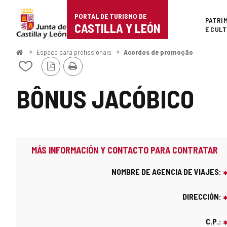
Portal
Ir para o conteúdo
PORTAL DE TURISMO DE
Superi
PATRI
de
CASTILLA Y LEÓN
E CUL
Turismo
Começo
Espaço para profissionais
Acordos de promoção
Versão
Imprimir
de
Adicionar
PDF
/
Castilla
remover
BÔNUS JACÓBICO
de
y
meus
cadernos
León
MÁS INFORMACIÓN Y CONTACTO PARA CONTRATAR
NOMBRE DE AGENCIA DE VIAJES:
DIRECCIÓN:
C.P.: