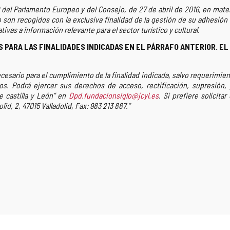
 del Parlamento Europeo y del Consejo, de 27 de abril de 2016, en mate
son recogidos con la exclusiva finalidad de la gestión de su adhesión a 
ivas a información relevante para el sector turístico y cultural.
 PARA LAS FINALIDADES INDICADAS EN EL PÁRRAFO ANTERIOR. EL
esario para el cumplimiento de la finalidad indicada, salvo requerimiento 
s. Podrá ejercer sus derechos de acceso, rectificación, supresión, p
e castilla y León” en
Dpd.fundacionsiglo@jcyl.es
. Si prefiere solicita
id, 2, 47015 Valladolid, Fax: 983 213 887.”