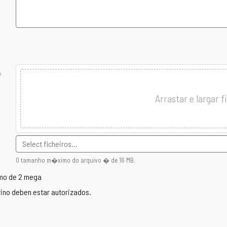
CAMPO
OBRIGAT�RIO
Arrastar e largar f
O tamanho m�ximo do arquivo � de 16 MB.
imo de 2 mega
grino deben estar autorizados.