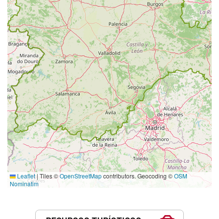
Leaflet
|
Tiles ©
OpenStreetMap
contributors. Geocoding ©
OSM
Nominatim
Serviços