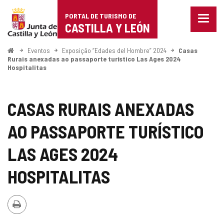
Portal
Ir para o conteúdo
PORTAL DE TURISMO DE
Menu
de
CASTILLA Y LEÓN
fecha
Mostr
Turismo
opçõe
Começo
Eventos
Exposição “Edades del Hombre” 2024
Casas
de
Rurais anexadas ao passaporte turístico Las Ages 2024
de
Hospitalitas
naveg
Castilla
y
CASAS RURAIS ANEXADAS
León
AO PASSAPORTE TURÍSTICO
LAS AGES 2024
HOSPITALITAS
Imprimir