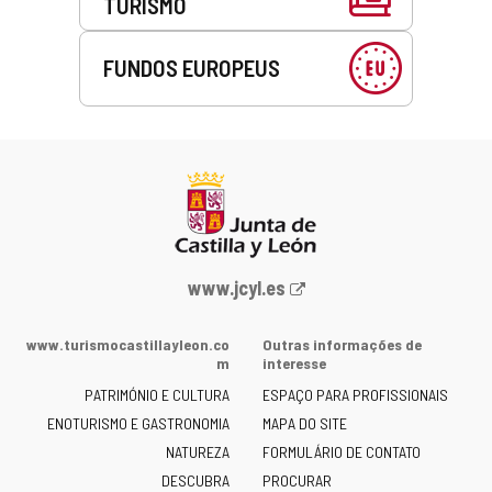
TURISMO
FUNDOS EUROPEUS
Portal
www.jcyl.es
Web
da
www.turismocastillayleon.co
Outras informações de
Junta
m
interesse
de
PATRIMÓNIO E CULTURA
ESPAÇO PARA PROFISSIONAIS
Castilla
ENOTURISMO E GASTRONOMIA
MAPA DO SITE
y
NATUREZA
FORMULÁRIO DE CONTATO
León
-
DESCUBRA
PROCURAR