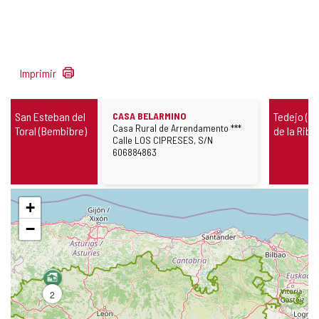
2
Imprimir
resultados
Casas
San Esteban del
CASA BELARMINO
Tedejo (F
rurais
Cara
Casa Rural de Arrendamento ***
Toral (Bembibre)
de la Ribe
Rua
Calle LOS CIPRESES, S/N
Telefone
606884863
Pular
+
mapa
−
2