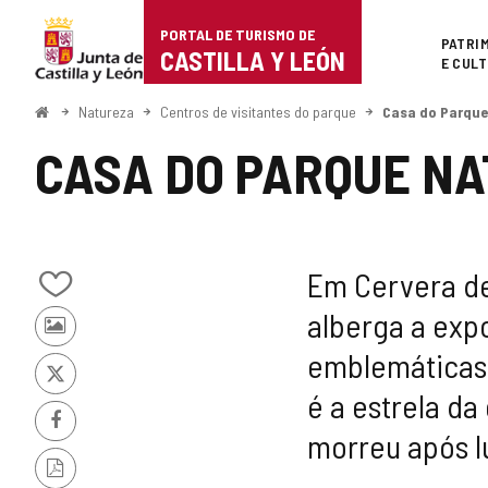
Portal
Ir para o conteúdo
PORTAL DE TURISMO DE
Superi
PATRI
de
CASTILLA Y LEÓN
E CUL
Turismo
Começo
Natureza
Centros de visitantes do parque
Casa do Parque
de
CASA DO PARQUE NA
Castilla
y
León
Em Cervera de
Adicionar
alberga a exp
/
Fotos
remover
emblemáticas 
de
de
outros
meus
x
é a estrela d
turistas
cadernos
Facebook
morreu após l
Versão