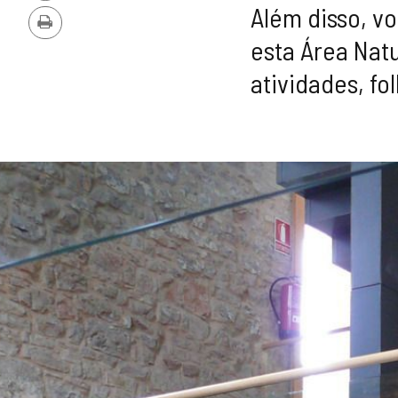
PDF
Além disso, v
Imprimir
esta Área Natu
atividades, fo
GALERIA
DE
IMAGENS