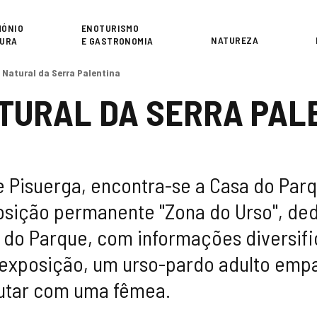
or
MÓNIO
ENOTURISMO
NATUREZA
TURA
E GASTRONOMIA
 Natural da Serra Palentina
TURAL DA SERRA PAL
 Pisuerga, encontra-se a Casa do Parqu
osição permanente "Zona do Urso", de
do Parque, com informações diversific
a exposição, um urso-pardo adulto empa
utar com uma fêmea.