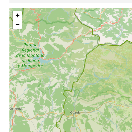
Pular
+
mapa
−