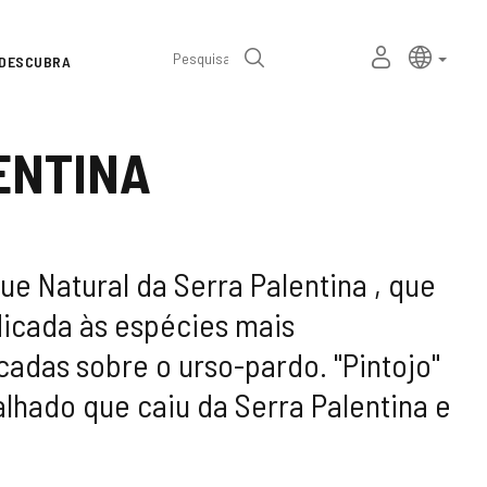
Seletor
Linguage
portu
MEU
Pesquisa
DESCUBRA
de
ESPAÇO
PESSOAL
idioma
ENTINA
e Natural da Serra Palentina , que
dicada às espécies mais
adas sobre o urso-pardo. "Pintojo"
lhado que caiu da Serra Palentina e