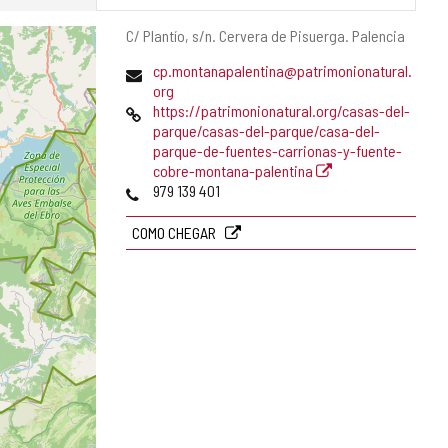
Endereço
C/ Plantío, s/n.
Cervera de Pisuerga.
Palencia
postal
Endereço
cp.montanapalentina@patrimonionatural.
de
org
email
Pagina
https://patrimonionatural.org/casas-del-
web
parque/casas-del-parque/casa-del-
parque-de-fuentes-carrionas-y-fuente-
cobre-montana-palentina
Telefones
979 139 401
COMO CHEGAR