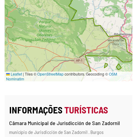
Leaflet
|
Tiles ©
OpenStreetMap
contributors. Geocoding ©
OSM
Nominatim
INFORMAÇÕES
TURÍSTICAS
Câmara Municipal de Jurisdicción de San Zadornil
Endereço
Endereço
município de Jurisdicción de San Zadornil .
Burgos
e