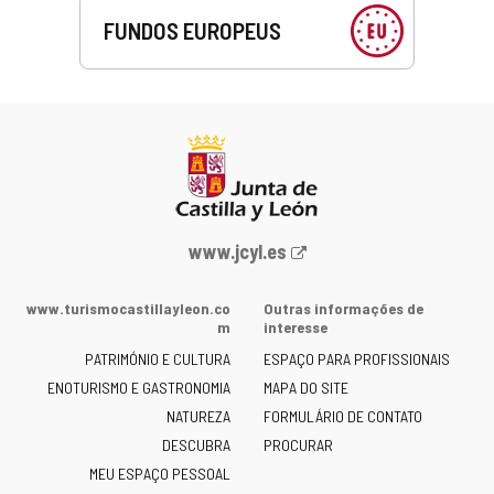
FUNDOS EUROPEUS
Portal
www.jcyl.es
Web
da
www.turismocastillayleon.co
Outras informações de
Junta
m
interesse
de
PATRIMÓNIO E CULTURA
ESPAÇO PARA PROFISSIONAIS
Castilla
ENOTURISMO E GASTRONOMIA
MAPA DO SITE
y
NATUREZA
FORMULÁRIO DE CONTATO
León
-
DESCUBRA
PROCURAR
MEU ESPAÇO PESSOAL