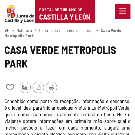
Portal
Ir para o conteúdo
PORTAL DE TURISMO DE
Menu
de
CASTILLA Y LEÓN
fecha
Mostr
Turismo
opçõe
Começo
Natureza
Centros de visitantes do parque
Casa Verde
de
Metropolis Park
de
naveg
CASA VERDE METROPOLIS
Castilla
PARK
y
León
Adicionar
Fotos
Versão
Imprimir
/
de
PDF
Concebido como ponto de recepção, informação e descanso,
remover
outros
é o local ideal para iniciar qualquer visita à La Metrópoli Verde,
de
turistas
que é como chamamos o ambiente natural da Casa. Nele o
meus
cadernos
viajante obterá informações em primeira mão sobre qual o
melhor passeio a fazer em cada momento, alugará uma
maravilhosa bicicleta elétrica, agendará uma visita guiada ou