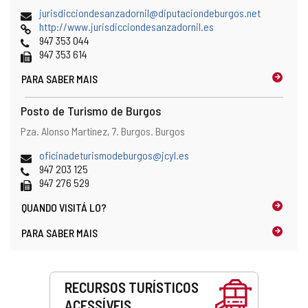
postal
localização
Endereço
jurisdicciondesanzadornil@diputaciondeburgos.net
no
de
Pagina
http://www.jurisdicciondesanzadornil.es
mapa
email
web
Telefones
947 353 044
Fax
947 353 614
PARA SABER MAIS
Posto de Turismo de Burgos
Endereço
Endereço
Pza. Alonso Martínez, 7.
Burgos.
Burgos
e
postal
localização
Endereço
oficinadeturismodeburgos@jcyl.es
no
de
Telefones
947 203 125
mapa
email
Fax
947 276 529
QUANDO
VISITÁ LO?
PARA SABER MAIS
Serviços
RECURSOS TURÍSTICOS
ACESSÍVEIS