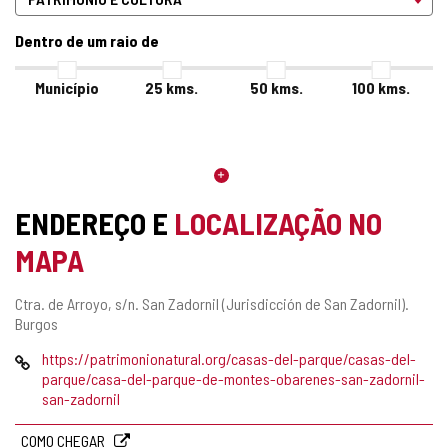
Dentro de um raio de
Município
25
kms.
50
kms.
100
kms.
ENDEREÇO E
LOCALIZAÇÃO NO
MAPA
Endereço
Ctra. de Arroyo, s/n.
San Zadornil (Jurisdicción de San Zadornil).
postal
Burgos
Pagina
https://patrimonionatural.org/casas-del-parque/casas-del-
web
parque/casa-del-parque-de-montes-obarenes-san-zadornil-
san-zadornil
COMO CHEGAR