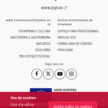
Portal
www.jcyl.es
Web
da
www.turismocastillayleon.co
Outras informações de
Junta
m
interesse
de
PATRIMÓNIO E CULTURA
ESPAÇO PARA PROFISSIONAIS
Castilla
ENOTURISMO E GASTRONOMIA
MAPA DO SITE
y
NATUREZA
FORMULÁRIO DE CONTATO
León
-
DESCUBRA
PROCURAR
MEU ESPAÇO PESSOAL
Siga-nos no
Facebook
X
YouTube
Instagram
Este
Este
Este
Este
enlace
enlace
enlace
enlace
se
se
se
se
abrirá
abrirá
abrirá
abrirá
en
en
en
en
Uso de cookies
una
una
una
una
Este site utiliza
ventana
ventana
ventana
ventana
Aceite todos os cookies