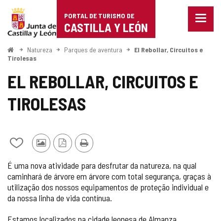
Portal
Ir para o conteúdo
PORTAL DE TURISMO DE
Menu
de
CASTILLA Y LEÓN
fecha
Mostr
Turismo
opçõe
Começo
Natureza
Parques de aventura
El Rebollar, Circuitos e
de
Tirolesas
de
naveg
EL REBOLLAR, CIRCUITOS E
Castilla
TIROLESAS
y
León
Adicionar
Fotos
Versão
Imprimir
/
de
PDF
É uma nova atividade para desfrutar da natureza, na qual
remover
outros
caminhará de árvore em árvore com total segurança, graças à
de
turistas
utilização dos nossos equipamentos de proteção individual e
meus
cadernos
da nossa linha de vida contínua.
Estamos localizados na cidade leonesa de Almanza.