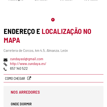
ENDEREÇO E
LOCALIZAÇÃO NO
MAPA
Endereço
Carretera de Corcos, km 4.5.
Almanza.
León
postal
Endereço
cundayasl@gmail.com
de
Pagina
http://www.cundaya.es/
email
web
Telefones
657 140 522
COMO CHEGAR
NOS ARREDORES
ONDE DORMIR