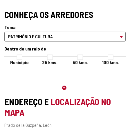
CONHEÇA OS ARREDORES
Tema
Dentro de um raio de
Município
25
kms.
50
kms.
100
kms.
ENDEREÇO E
LOCALIZAÇÃO NO
MAPA
Endereço
Prado de la Guzpeña.
León