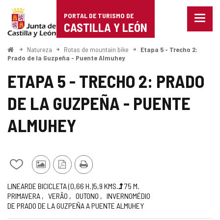
Portal
Ir para o conteúdo
PORTAL DE TURISMO DE
Menu
de
CASTILLA Y LEÓN
fecha
Mostr
Turismo
opçõe
Começo
Natureza
Rotas de mountain bike
Etapa 5 - Trecho 2:
de
Prado de la Guzpeña - Puente Almuhey
de
naveg
ETAPA 5 - TRECHO 2: PRADO
Castilla
DE LA GUZPEÑA - PUENTE
y
León
ALMUHEY
Adicionar
Fotos
Versão
Imprimir
/
de
PDF
Jornada
Metade
Comprimento
Gradiente
Recomendado
Dificuldade
Rota
LINEAR
DE BICICLETA (0,66
H.
)
5,9
KMS.
75
M.
remover
outros
PRIMAVERA
VERÃO
OUTONO
INVERNO
MÉDIO
de
da
de
turistas
DE PRADO DE LA GUZPEÑA A PUENTE ALMUHEY
elevação
rota
meus
cadernos
(m)