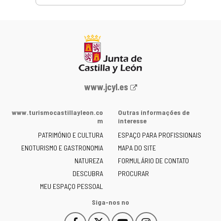
Portal
www.jcyl.es
Web
da
www.turismocastillayleon.co
Outras informações de
Junta
m
interesse
de
PATRIMÓNIO E CULTURA
ESPAÇO PARA PROFISSIONAIS
Castilla
ENOTURISMO E GASTRONOMIA
MAPA DO SITE
y
NATUREZA
FORMULÁRIO DE CONTATO
León
-
DESCUBRA
PROCURAR
MEU ESPAÇO PESSOAL
Siga-nos no