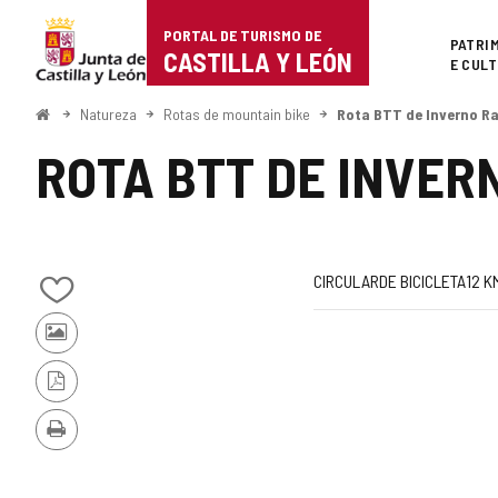
Portal
Ir para o conteúdo
PORTAL DE TURISMO DE
Superi
PATRI
de
CASTILLA Y LEÓN
E CUL
Turismo
Começo
Natureza
Rotas de mountain bike
Rota BTT de Inverno 
de
ROTA BTT DE INVE
Castilla
y
León
Jornada
Metade
Comprimento
Gradiente
Dificuldade
Link
CIRCULAR
DE BICICLETA
12
K
Adicionar
de
da
para
/
Fotos
remover
elevação
rota
site
de
de
outros
meus
Versão
(m)
externo
turistas
cadernos
PDF
Imprimir