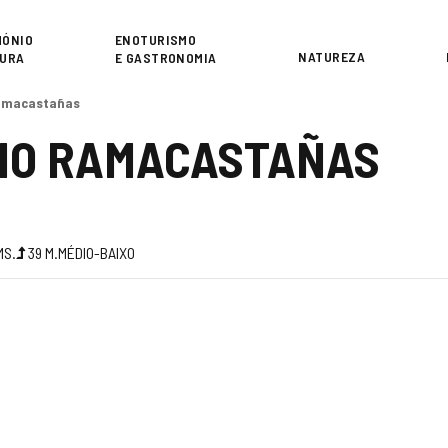
or
MÓNIO
ENOTURISMO
NATUREZA
TURA
E GASTRONOMIA
Ramacastañas
RNO RAMACASTAÑAS
MS.
39
M.
MÉDIO-BAIXO