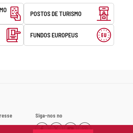
SMO
POSTOS DE TURISMO
FUNDOS EUROPEUS
eresse
Siga-nos no
Facebook
X
YouTube
Instagram
Este
Este
Este
Este