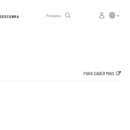
Seletor
Linguage
portu
MEU
Pesquisa
DESCUBRA
de
ESPAÇO
PESSOAL
idioma
PARA SABER MAIS