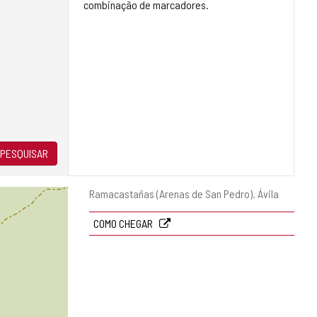
combinação de marcadores.
PESQUISAR
Endereço
Ramacastañas (Arenas de San Pedro).
Ávila
postal
COMO CHEGAR