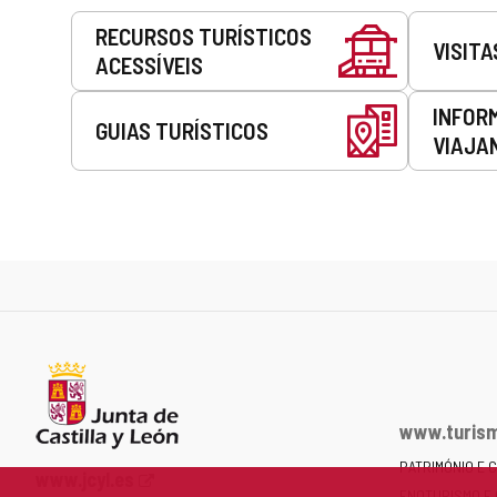
Serviços
RECURSOS TURÍSTICOS
VISITA
ACESSÍVEIS
INFOR
GUIAS TURÍSTICOS
VIAJA
www.turism
PATRIMÓNIO E 
Portal
www.jcyl.es
ENOTURISMO E