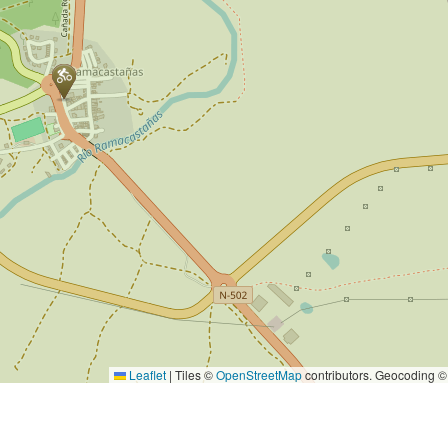
Leaflet
|
Tiles ©
OpenStreetMap
contributors. Geocoding 