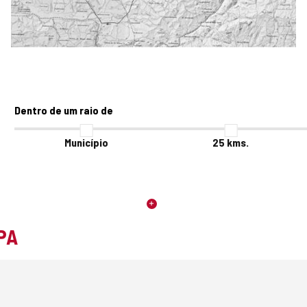
Dentro de um raio de
Município
25
kms.
PA