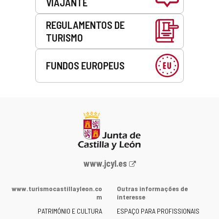
VIAJANTE
REGULAMENTOS DE
TURISMO
FUNDOS EUROPEUS
Portal
www.jcyl.es
Web
da
www.turismocastillayleon.co
Outras informações de
Junta
m
interesse
de
PATRIMÓNIO E CULTURA
ESPAÇO PARA PROFISSIONAIS
Castilla