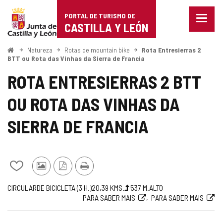
Portal
Ir para o conteúdo
PORTAL DE TURISMO DE
Menu
de
CASTILLA Y LEÓN
fecha
Mostr
Turismo
opçõe
Começo
Natureza
Rotas de mountain bike
Rota Entresierras 2
de
BTT ou Rota das Vinhas da Sierra de Francia
de
naveg
ROTA ENTRESIERRAS 2 BTT
Castilla
OU ROTA DAS VINHAS DA
y
León
SIERRA DE FRANCIA
Adicionar
Fotos
Versão
Imprimir
/
de
PDF
Jornada
Metade
Comprimento
Gradiente
Dificuldade
Link
CIRCULAR
DE BICICLETA (3
H.
)
20,39
KMS.
537
M.
ALTO
remover
outros
PARA SABER MAIS
PARA SABER MAIS
de
da
para
de
turistas
elevação
rota
site
meus
cadernos
(m)
externo