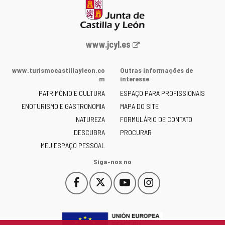
Portal
www.jcyl.es
Web
da
www.turismocastillayleon.co
Outras informações de
Junta
m
interesse
de
PATRIMÓNIO E CULTURA
ESPAÇO PARA PROFISSIONAIS
Castilla
ENOTURISMO E GASTRONOMIA
MAPA DO SITE
y
NATUREZA
FORMULÁRIO DE CONTATO
León
-
DESCUBRA
PROCURAR
MEU ESPAÇO PESSOAL
Siga-nos no
Facebook
X
YouTube
Instagram
Este
Este
Este
Este
enlace
enlace
enlace
enlace
se
se
se
se
abrirá
abrirá
abrirá
abrirá