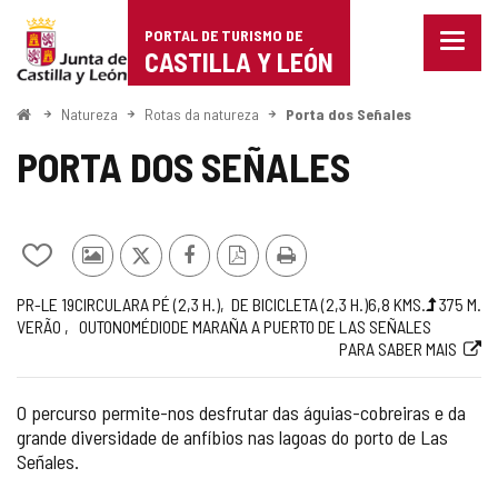
Portal
Ir para o conteúdo
PORTAL DE TURISMO DE
Menu
de
CASTILLA Y LEÓN
fecha
Mostr
Turismo
opçõe
Começo
Natureza
Rotas da natureza
Porta dos Señales
de
de
naveg
PORTA DOS SEÑALES
Castilla
y
Adicionar
Fotos
x
Facebook
Versão
Imprimir
León
/
de
PDF
Código
Jornada
Metade
Comprimento
Gradiente
Recomendado
Dificuldade
Rota
Link
PR-LE 19
CIRCULAR
A PÉ (2,3
H.
)
DE BICICLETA (2,3
H.
)
6,8
KMS.
375
M.
remover
outros
VERÃO
OUTONO
MÉDIO
DE MARAÑA A PUERTO DE LAS SEÑALES
de
de
da
para
de
turistas
PARA SABER MAIS
rota
elevação
rota
site
meus
cadernos
(m)
externo
O percurso permite-nos desfrutar das águias-cobreiras e da
grande diversidade de anfíbios nas lagoas do porto de Las
Señales.