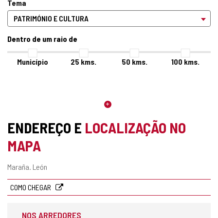
Tema
Dentro de um raio de
Município
25
kms.
50
kms.
100
kms.
ENDEREÇO E
LOCALIZAÇÃO NO
MAPA
Endereço
Maraña.
León
postal
COMO CHEGAR
NOS ARREDORES