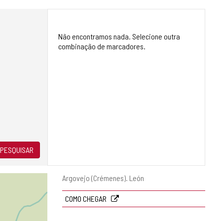
Não encontramos nada. Selecione outra
combinação de marcadores.
PESQUISAR
Endereço
Argovejo (Crémenes).
León
postal
COMO CHEGAR