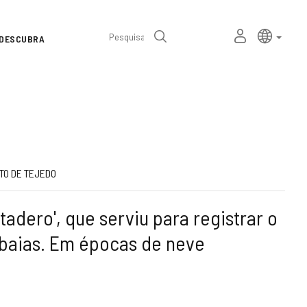
Seletor
Linguage
portu
MEU
Pesquisa
DESCUBRA
de
ESPAÇO
PESSOAL
idioma
TO DE TEJEDO
ntadero', que serviu para registrar o
aias. Em épocas de neve