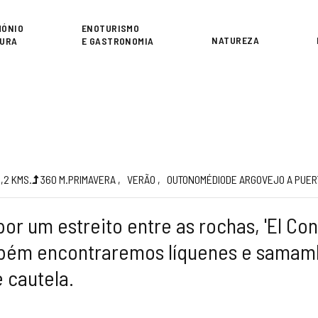
or
MÓNIO
ENOTURISMO
NATUREZA
TURA
E GASTRONOMIA
o
5,2
KMS.
360
M.
PRIMAVERA
VERÃO
OUTONO
MÉDIO
DE ARGOVEJO A PUER
 por um estreito entre as rochas, 'El Co
bém encontraremos líquenes e samamb
 cautela.