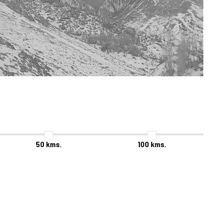
50
kms.
100
kms.