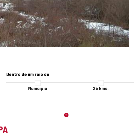
Dentro de um raio de
Município
25
kms.
PA