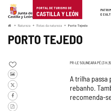
Portal
Ir para o conteúdo
PORTAL DE TURISMO DE
Superi
PATRI
de
CASTILLA Y LEÓN
E CUL
Turismo
Começo
Natureza
Rotas da natureza
Porto Tejedo
de
PORTO TEJEDO
Castilla
y
León
Código
Jornada
Metade
Comprimento
Gradiente
Recomendad
Dificuldade
Rota
PR-LE 50
LINEAR
A PÉ (3
H.
)
Adicionar
de
de
da
/
Fotos
A trilha passa
remover
rota
elevação
rota
de
de
rebanho. Tam
outros
meus
x
(m)
turistas
cadernos
recomenda-se
Facebook
Versão