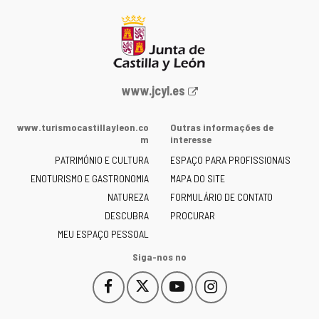
Portal
www.jcyl.es
Web
da
www.turismocastillayleon.co
Outras informações de
Junta
m
interesse
de
PATRIMÓNIO E CULTURA
ESPAÇO PARA PROFISSIONAIS
Castilla
ENOTURISMO E GASTRONOMIA
MAPA DO SITE
y
NATUREZA
FORMULÁRIO DE CONTATO
León
-
DESCUBRA
PROCURAR
MEU ESPAÇO PESSOAL
Siga-nos no
Facebook
X
YouTube
Instagram
Este
Este
Este
Este
enlace
enlace
enlace
enlace