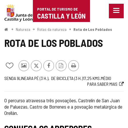
Portal
Ir para o conteúdo
PORTAL DE TURISMO DE
Menu
de
CASTILLA Y LEÓN
fecha
Mostr
Turismo
opçõe
Começo
Natureza
Rotas da natureza
Rota de Los Poblados
de
de
naveg
ROTA DE LOS POBLADOS
Castilla
y
Adicionar
Fotos
x
Facebook
Versão
Imprimir
León
/
de
PDF
Código
Jornada
Metade
Comprimento
Dificuldade
Link
SENDA 9
LINEAR
A PÉ (3
H.
)
DE BICICLETA (3
H.
)
17,25
KMS.
MÉDIO
remover
outros
PARA SABER MAIS
de
da
para
de
turistas
rota
rota
site
meus
cadernos
externo
O percurso atravessa três povoações, Castrelín de San Juan
de Paluezas, Castro de Borrenes e a povoação metalúrgica de
Orellán.