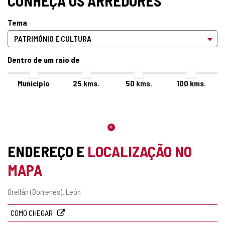
CONHEÇA OS ARREDORES
Tema
Dentro de um raio de
Município
25
kms.
50
kms.
100
kms.
ENDEREÇO E
LOCALIZAÇÃO NO
MAPA
Endereço
Orellán (Borrenes).
León
postal
COMO CHEGAR