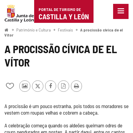
Portal
Ir para o conteúdo
PORTAL DE TURISMO DE
Menu
de
CASTILLA Y LEÓN
fecha
Mostr
Turismo
opçõe
Começo
Património e Cultura
Festivais
A procissão cívica de el
de
Vítor
de
naveg
A PROCISSÃO CÍVICA DE EL
Castilla
VÍTOR
y
León
Adicionar
Fotos
x
Facebook
Versão
Imprimir
/
de
PDF
remover
outros
A procissão é um pouco estranha, pois todos os moradores se
de
turistas
vestem com roupas velhas e cobrem a cabeça.
meus
cadernos
A celebração começa quando os aldeões queimam odres de
couro pendurados em postes. A partir daqui, entre os cantos