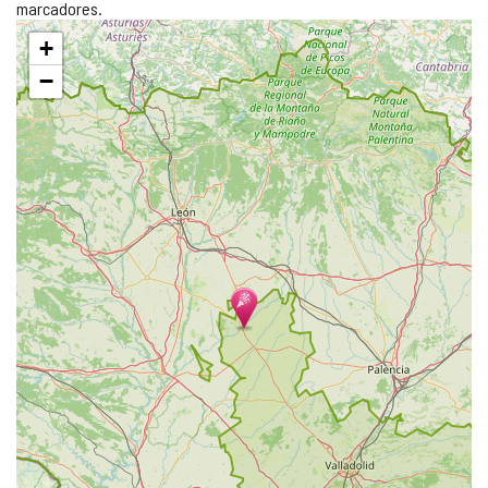
marcadores.
Pular
+
mapa
−