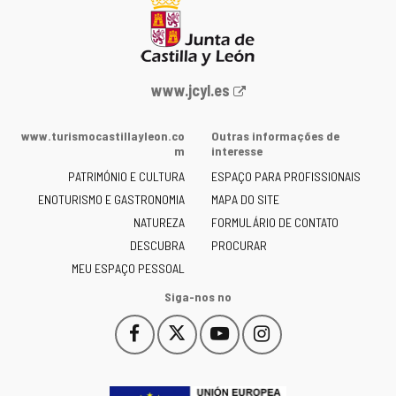
Portal
www.jcyl.es
Web
da
www.turismocastillayleon.co
Outras informações de
Junta
m
interesse
de
PATRIMÓNIO E CULTURA
ESPAÇO PARA PROFISSIONAIS
Castilla
ENOTURISMO E GASTRONOMIA
MAPA DO SITE
y
NATUREZA
FORMULÁRIO DE CONTATO
León
-
DESCUBRA
PROCURAR
MEU ESPAÇO PESSOAL
Siga-nos no
Facebook
X
YouTube
Instagram
Este
Este
Este
Este
enlace
enlace
enlace
enlace
se
se
se
se
abrirá
abrirá
abrirá
abrirá