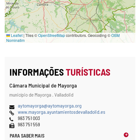
Leaflet
|
Tiles ©
OpenStreetMap
contributors. Geocoding ©
OSM
Nominatim
INFORMAÇÕES
TURÍSTICAS
Câmara Municipal de Mayorga
Endereço
Endereço
município de Mayorga .
Valladolid
postal
Endereço
(
aytomayorga@aytomayorga.org
de
Pagina
a
www.mayorga.ayuntamientosdevalladolid.es
email
web
Telefones
b
983 751 003
Fax
r
983 751 559
e
PARA SABER MAIS
o