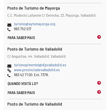
c
l
Posto de Turismo de Mayorga
i
Endereço
Endereço
C.C. Modesto Lafuente C/ Derecha, 23.
Mayorga.
Valladolid
e
postal
n
Endereço
(
turismo@aytomayorga.org
t
de
Telefones
a
983 752 017
e
email
b
d
PARA SABER MAIS
r
e
e
e
o
Posto de Turismo de Valladolid
-
c
Endereço
Endereço
C/ Angustias, 44.
Valladolid.
Valladolid
m
l
postal
a
i
Endereço
(
turismopimentel@dipvalladolid.es
i
e
de
Pagina
a
www.provinciadevalladolid.es
l
n
email
web
Telefones
b
983 42 71 00. Ext. 7378.
)
t
r
e
QUANDO
VISITÁ LO?
e
d
o
e
PARA SABER MAIS
c
e
l
-
Posto de Turismo de Valladolid
i
m
e