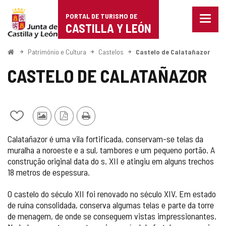
Portal
Ir para o conteúdo
PORTAL DE TURISMO DE
Menu
de
CASTILLA Y LEÓN
fecha
Mostr
Turismo
opçõe
Começo
Património e Cultura
Castelos
Castelo de Calatañazor
de
de
naveg
CASTELO DE CALATAÑAZOR
Castilla
y
Adicionar
Fotos
Versão
Imprimir
León
/
de
PDF
Calatañazor é uma vila fortificada, conservam-se telas da
remover
outros
muralha a noroeste e a sul, tambores e um pequeno portão. A
de
turistas
construção original data do s. XII e atingiu em alguns trechos
meus
cadernos
18 metros de espessura.
O castelo do século XII foi renovado no século XIV. Em estado
de ruína consolidada, conserva algumas telas e parte da torre
de menagem, de onde se conseguem vistas impressionantes.