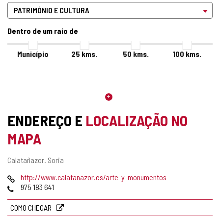
Dentro de um raio de
Município
25
kms.
50
kms.
100
kms.
ENDEREÇO E
LOCALIZAÇÃO NO
MAPA
Endereço
Calatañazor.
Soria
postal
Pagina
http://www.calatanazor.es/arte-y-monumentos
web
Telefones
975 183 641
COMO CHEGAR