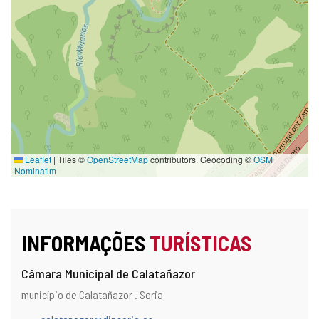
Leaflet
|
Tiles ©
OpenStreetMap
contributors. Geocoding ©
OSM
Nominatim
INFORMAÇÕES
TURÍSTICAS
Câmara Municipal de Calatañazor
Endereço
Endereço
município de Calatañazor .
Soria
e
postal
localização
Endereço