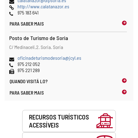
calatanazor@dipsoria.es
no
de
Pagina
http://www.calatanazor.es
mapa
email
web
Telefones
975 183 641
PARA SABER MAIS
Posto de Turismo de Soria
Endereço
Endereço
C/ Medinaceli,2.
Soria.
Soria
e
postal
localização
Endereço
oficinadeturismodesoria@jcyl.es
no
de
Telefones
975 212 052
mapa
email
Fax
975 221 289
QUANDO
VISITÁ LO?
PARA SABER MAIS
Serviços
RECURSOS TURÍSTICOS
ACESSÍVEIS