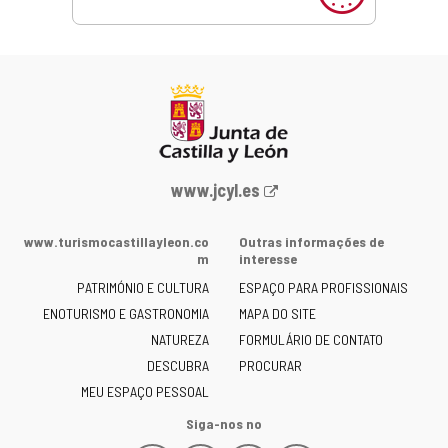
Portal
www.jcyl.es
Web
da
www.turismocastillayleon.co
Outras informações de
Junta
m
interesse
de
PATRIMÓNIO E CULTURA
ESPAÇO PARA PROFISSIONAIS
Castilla
ENOTURISMO E GASTRONOMIA
MAPA DO SITE
y
NATUREZA
FORMULÁRIO DE CONTATO
León
-
DESCUBRA
PROCURAR
MEU ESPAÇO PESSOAL
Siga-nos no