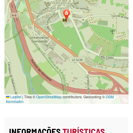
Leaflet
|
Tiles ©
OpenStreetMap
contributors. Geocoding ©
OSM
Nominatim
INFORMAÇÕES
TURÍSTICAS