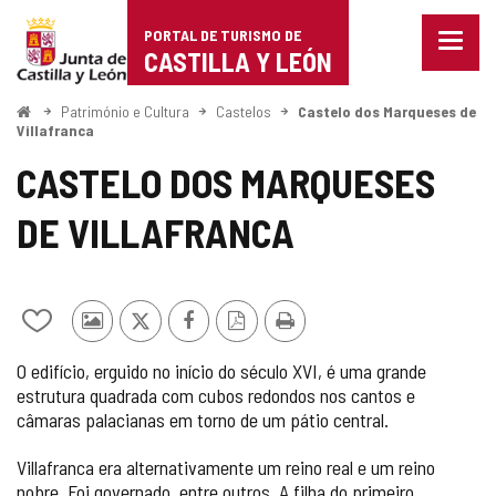
Portal
Ir para o conteúdo
PORTAL DE TURISMO DE
Menu
de
CASTILLA Y LEÓN
fecha
Mostr
Turismo
opçõe
Começo
Património e Cultura
Castelos
Castelo dos Marqueses de
de
Villafranca
de
naveg
CASTELO DOS MARQUESES
Castilla
DE VILLAFRANCA
y
León
Adicionar
Fotos
x
Facebook
Versão
Imprimir
/
de
PDF
O edifício, erguido no início do século XVI, é uma grande
remover
outros
estrutura quadrada com cubos redondos nos cantos e
de
turistas
câmaras palacianas em torno de um pátio central.
meus
cadernos
Villafranca era alternativamente um reino real e um reino
nobre. Foi governado, entre outros. A filha do primeiro