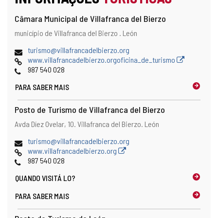
Câmara Municipal de Villafranca del Bierzo
Endereço
Endereço
município de Villafranca del Bierzo .
León
postal
Endereço
turismo@villafrancadelbierzo.org
de
Pagina
www.villafrancadelbierzo.orgoficina_de_turismo
email
web
Telefones
987 540 028
PARA SABER MAIS
Posto de Turismo de Villafranca del Bierzo
Endereço
Endereço
Avda Díez Ovelar, 10.
Villafranca del Bierzo.
León
postal
Endereço
turismo@villafrancadelbierzo.org
de
Pagina
www.villafrancadelbierzo.org
email
web
Telefones
987 540 028
QUANDO
VISITÁ LO?
PARA SABER MAIS