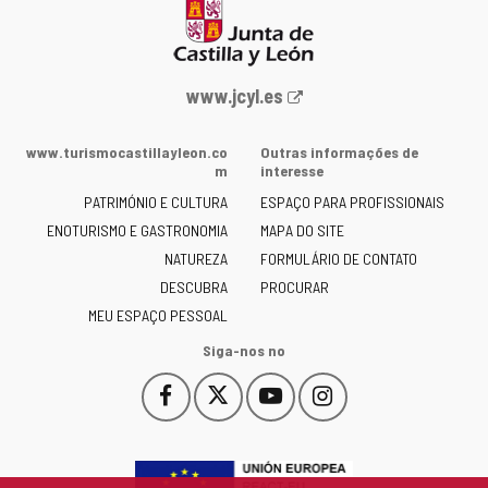
Portal
www.jcyl.es
Web
da
www.turismocastillayleon.co
Outras informações de
Junta
m
interesse
de
PATRIMÓNIO E CULTURA
ESPAÇO PARA PROFISSIONAIS
Castilla
ENOTURISMO E GASTRONOMIA
MAPA DO SITE
y
NATUREZA
FORMULÁRIO DE CONTATO
León
-
DESCUBRA
PROCURAR
MEU ESPAÇO PESSOAL
Siga-nos no
Facebook
X
YouTube
Instagram
Este
Este
Este
Este
enlace
enlace
enlace
enlace
se
se
se
se
abrirá
abrirá
abrirá
abrirá