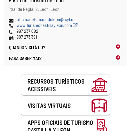
Posto de Turismo de León
Endereço
Endereço
Pza. de Regla, 2.
León.
León
postal
Endereço
oficinadeturismodeleon@jcyl.es
de
Pagina
www.turismocastillayleon.com
email
web
Telefones
987 237 082
Fax
987 273 391
QUANDO
VISITÁ LO?
PARA SABER MAIS
Serviços
RECURSOS TURÍSTICOS
ACESSÍVEIS
VISITAS VIRTUAIS
APPS OFICIAIS DE TURISMO
CASTILLA Y LEÓN