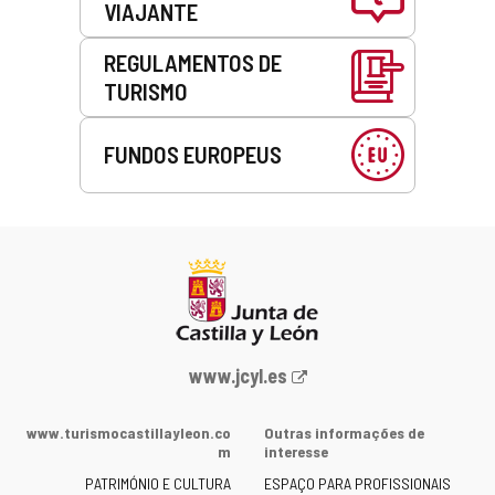
VIAJANTE
REGULAMENTOS DE
TURISMO
FUNDOS EUROPEUS
Portal
www.jcyl.es
Web
da
www.turismocastillayleon.co
Outras informações de
Junta
m
interesse
de
PATRIMÓNIO E CULTURA
ESPAÇO PARA PROFISSIONAIS