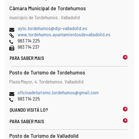
Câmara Municipal de Tordehumos
Endereço
Endereço
município de Tordehumos .
Valladolid
postal
Endereço
(
ayto.tordehumos@dip-valladolid.es
de
Pagina
a
www.tordehumos.ayuntamientosdevalladolid.es
email
web
Telefones
b
983 714 225
Fax
r
983 714 237
e
PARA SABER MAIS
o
c
l
Posto de Turismo de Tordehumos
i
Endereço
Endereço
Plaza Mayor, 4.
Tordehumos.
Valladolid
e
postal
n
Endereço
(
oficinadeturismo.tordehumos@gmail.com
t
de
Telefones
a
983 714 225
e
email
b
d
QUANDO
VISITÁ LO?
r
e
e
e
PARA SABER MAIS
o
-
c
m
Posto de Turismo de Valladolid
l