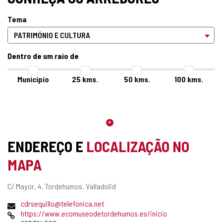
Tema
Dentro de um raio de
Município
25
kms.
50
kms.
100
kms.
ENDEREÇO E
LOCALIZAÇÃO NO
MAPA
Endereço
C/ Mayor, 4.
Tordehumos.
Valladolid
postal
Endereço
(
cdrsequillo@telefonica.net
de
Pagina
a
https://www.ecomuseodetordehumos.es/inicio