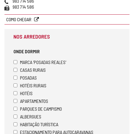
email
web
Telefones
b
983 714 586
Fax
r
983 714 586
e
o
COMO CHEGAR
c
l
NOS ARREDORES
i
e
n
ONDE DORMIR
t
e
MARCA 'POSADAS REALES'
d
CASAS RURAIS
e
POSADAS
e
-
HOTÉIS RURAIS
m
HOTÉIS
a
APARTAMENTOS
i
l
PARQUES DE CAMPISMO
)
ALBERGUES
HABITAÇÃO TURÍSTICA
ESTACIONAMENTO PARA AUTOCARAVANAS