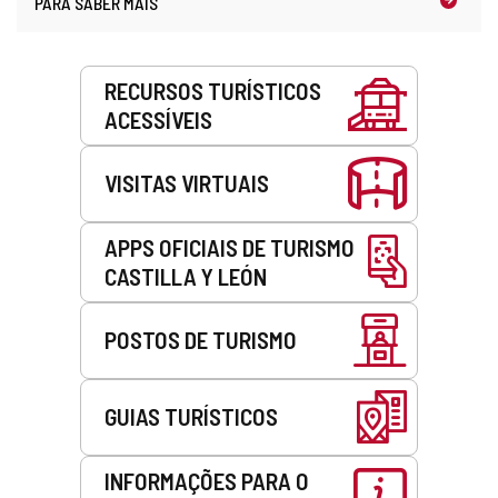
PARA SABER MAIS
l
l
i
)
i
e
e
n
Serviços
n
t
RECURSOS TURÍSTICOS
t
e
ACESSÍVEIS
e
d
d
e
e
e
VISITAS VIRTUAIS
e
-
-
m
m
a
APPS OFICIAIS DE TURISMO
a
i
CASTILLA Y LEÓN
i
l
l
)
)
POSTOS DE TURISMO
GUIAS TURÍSTICOS
INFORMAÇÕES PARA O