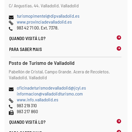
a
i
Endereço
Endereço
C/ Angustias, 44.
Valladolid.
Valladolid
i
e
postal
l
n
Endereço
(
turismopimentel@dipvalladolid.es
)
t
de
Pagina
a
www.provinciadevalladolid.es
e
email
web
Telefones
b
983 42 71 00. Ext. 7378.
d
r
e
QUANDO
VISITÁ LO?
e
e
o
PARA SABER MAIS
-
c
m
l
a
Posto de Turismo de Valladolid
i
i
e
Endereço
Endereço
Pabellón de Cristal, Campo Grande. Acera de Recoletos.
l
n
postal
Valladolid.
Valladolid
)
t
e
Endereço
(
oficinadeturismodevalladolid@jcyl.es
d
de
(
a
informacion@valladolidturismo.com
e
email
Pagina
a
b
www.info.valladolid.es
e
web
Telefones
b
r
983 219 310
-
Fax
r
e
983 217 860
m
e
o
a
QUANDO
VISITÁ LO?
o
c
i
c
l