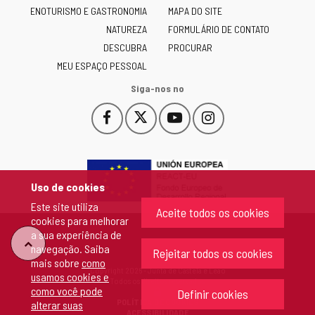
Castilla
ENOTURISMO E GASTRONOMIA
MAPA DO SITE
y
NATUREZA
FORMULÁRIO DE CONTATO
León
-
DESCUBRA
PROCURAR
MEU ESPAÇO PESSOAL
Siga-nos no
Facebook
X
YouTube
Instagram
Este
Este
Este
Este
enlace
enlace
enlace
enlace
se
se
se
se
abrirá
abrirá
abrirá
abrirá
en
en
en
en
Uso de cookies
una
una
una
una
Este site utiliza
ventana
ventana
ventana
ventana
Aceite todos os cookies
cookies para melhorar
nueva.
nueva.
nueva.
nueva.
a sua experiência de
"Voltar
navegação. Saiba
Rejeitar todos os cookies
mais sobre
como
Copyright 2026 - Junta de Castela e Leão
usamos cookies e
ao
Todos os direitos reservados
como você pode
Definir cookies
POLÍTICA DE COOKIES
alterar suas
topo"
ACESSIBILIDADE