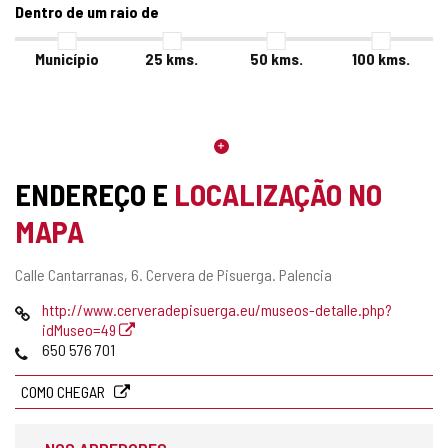
Dentro de um raio de
Município
25
kms.
50
kms.
100
kms.
ENDEREÇO E
LOCALIZAÇÃO NO
MAPA
Endereço
Calle Cantarranas, 6.
Cervera de Pisuerga.
Palencia
postal
Pagina
http://www.cerveradepisuerga.eu/museos-detalle.php?
web
idMuseo=49
Telefones
650 576 701
COMO CHEGAR