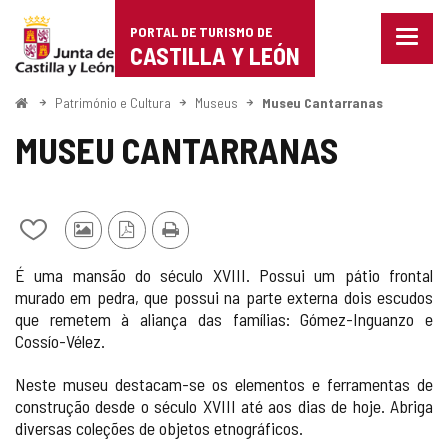
Portal
Ir para o conteúdo
PORTAL DE TURISMO DE
Menu
de
CASTILLA Y LEÓN
fecha
Mostr
Turismo
opçõe
Começo
Património e Cultura
Museus
Museu Cantarranas
de
de
naveg
MUSEU CANTARRANAS
Castilla
y
Adicionar
Fotos
Versão
Imprimir
León
/
de
PDF
É uma mansão do século XVIII. Possui um pátio frontal
remover
outros
murado em pedra, que possui na parte externa dois escudos
de
turistas
que remetem à aliança das famílias: Gómez-Inguanzo e
meus
cadernos
Cossío-Vélez.
Neste museu destacam-se os elementos e ferramentas de
construção desde o século XVIII até aos dias de hoje. Abriga
diversas coleções de objetos etnográficos.