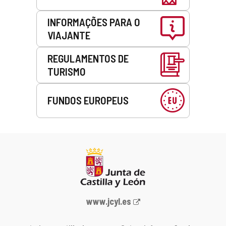
INFORMAÇÕES PARA O
VIAJANTE
REGULAMENTOS DE
TURISMO
FUNDOS EUROPEUS
Portal
www.jcyl.es
Web
da