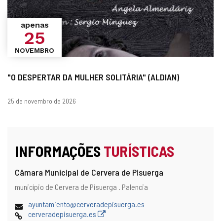
apenas
25
NOVEMBRO
"O DESPERTAR DA MULHER SOLITÁRIA" (ALDIAN)
datas
25 de novembro de 2026
INFORMAÇÕES
TURÍSTICAS
Câmara Municipal de Cervera de Pisuerga
Endereço
Endereço
município de Cervera de Pisuerga .
Palencia
postal
Endereço
ayuntamiento@cerveradepisuerga.es
de
Pagina
cerveradepisuerga.es