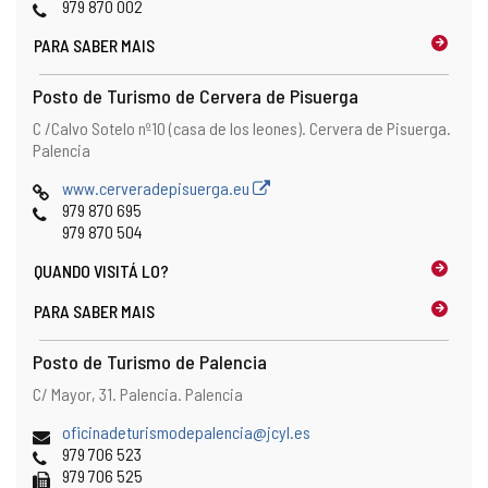
email
web
Telefones
979 870 002
PARA SABER MAIS
Posto de Turismo de Cervera de Pisuerga
Endereço
Endereço
C /Calvo Sotelo nº10 (casa de los leones).
Cervera de Pisuerga.
postal
Palencia
Pagina
www.cerveradepisuerga.eu
web
Telefones
979 870 695
979 870 504
QUANDO
VISITÁ LO?
PARA SABER MAIS
Posto de Turismo de Palencia
Endereço
Endereço
C/ Mayor, 31.
Palencia.
Palencia
postal
Endereço
oficinadeturismodepalencia@jcyl.es
de
Telefones
979 706 523
email
Fax
979 706 525