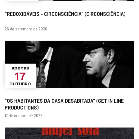
"REDOXIDÁVEIS ​​- CIRCONSCIÊNCIA" (CIRCONSCIÊNCIA)
datas
26 de setembro de 2026
apenas
17
OUTUBRO
"OS HABITANTES DA CASA DESABITADA" (GET IN LINE
PRODUCTIONS)
datas
17 de outubro de 2026