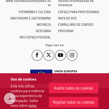
www.turismocastillayleon.co
Outras informações de
Junta
m
interesse
de
PATRIMÓNIO E CULTURA
ESPAÇO PARA PROFISSIONAIS
Castilla
ENOTURISMO E GASTRONOMIA
MAPA DO SITE
y
NATUREZA
FORMULÁRIO DE CONTATO
León
-
DESCUBRA
PROCURAR
MEU ESPAÇO PESSOAL
Siga-nos no
Facebook
X
YouTube
Instagram
Este
Este
Este
Este
enlace
enlace
enlace
enlace
se
se
se
se
abrirá
abrirá
abrirá
abrirá
en
en
en
en
Uso de cookies
una
una
una
una
Este site utiliza
ventana
ventana
ventana
ventana
Aceite todos os cookies
cookies para melhorar
nueva.
nueva.
nueva.
nueva.
a sua experiência de
"Voltar
navegação. Saiba
Rejeitar todos os cookies
mais sobre
como
Copyright 2026 - Junta de Castela e Leão