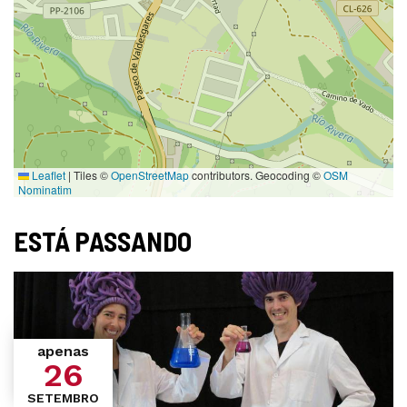
Leaflet
|
Tiles ©
OpenStreetMap
contributors. Geocoding ©
OSM
Nominatim
ESTÁ PASSANDO
apenas
26
SETEMBRO