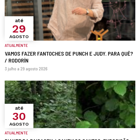
até
29
AGOSTO
ATUALMENTE
VAMOS FAZER FANTOCHES DE PUNCH E JUDY. PARA QUÊ?
/ RODORÍN
Quando?
datas
3 julho a 29 agosto 2026
até
30
AGOSTO
ATUALMENTE