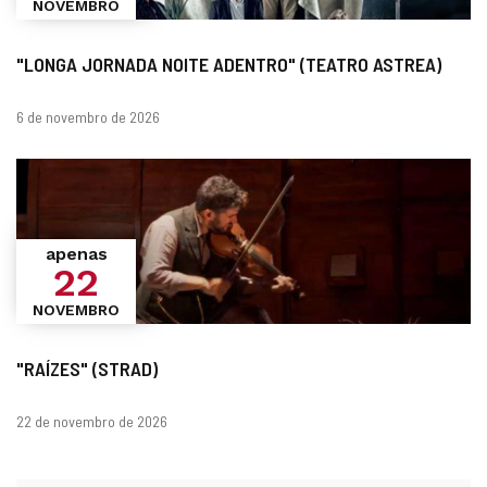
NOVEMBRO
"LONGA JORNADA NOITE ADENTRO" (TEATRO ASTREA)
datas
6 de novembro de 2026
apenas
22
NOVEMBRO
"RAÍZES" (STRAD)
datas
22 de novembro de 2026