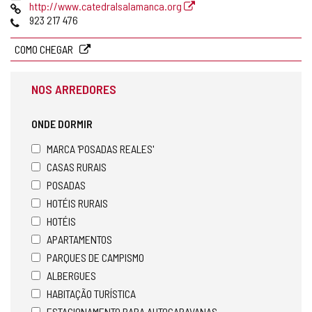
de
Pagina
http://www.catedralsalamanca.org
email
web
Telefones
923 217 476
COMO CHEGAR
NOS ARREDORES
ONDE DORMIR
MARCA 'POSADAS REALES'
CASAS RURAIS
POSADAS
HOTÉIS RURAIS
HOTÉIS
APARTAMENTOS
PARQUES DE CAMPISMO
ALBERGUES
HABITAÇÃO TURÍSTICA
ESTACIONAMENTO PARA AUTOCARAVANAS