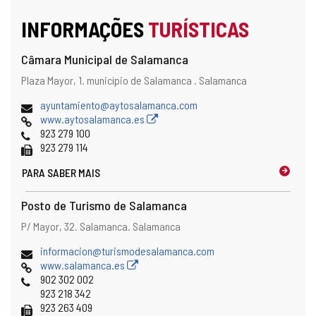
INFORMAÇÕES
TURÍSTICAS
Câmara Municipal de Salamanca
Endereço
Endereço
Plaza Mayor, 1.
município de Salamanca .
Salamanca
postal
Endereço
ayuntamiento@aytosalamanca.com
de
Pagina
www.aytosalamanca.es
email
web
Telefones
923 279 100
Fax
923 279 114
PARA SABER MAIS
Posto de Turismo de Salamanca
Endereço
Endereço
P/ Mayor, 32.
Salamanca.
Salamanca
postal
Endereço
informacion@turismodesalamanca.com
de
Pagina
www.salamanca.es
email
web
Telefones
902 302 002
923 218 342
Fax
923 263 409