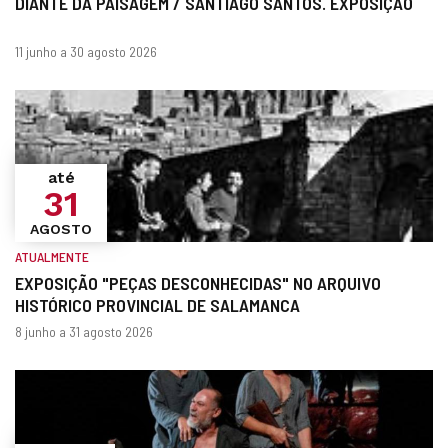
DIANTE DA PAISAGEM / SANTIAGO SANTOS. EXPOSIÇÃO
Quando?
datas
11 junho a 30 agosto 2026
até
31
AGOSTO
ATUALMENTE
EXPOSIÇÃO "PEÇAS DESCONHECIDAS" NO ARQUIVO
HISTÓRICO PROVINCIAL DE SALAMANCA
Quando?
datas
8 junho a 31 agosto 2026