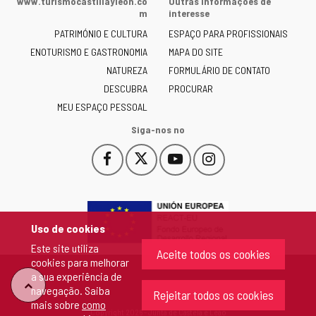
www.turismocastillayleon.co
Outras informações de
Junta
m
interesse
de
PATRIMÓNIO E CULTURA
ESPAÇO PARA PROFISSIONAIS
Castilla
ENOTURISMO E GASTRONOMIA
MAPA DO SITE
y
NATUREZA
FORMULÁRIO DE CONTATO
León
-
DESCUBRA
PROCURAR
MEU ESPAÇO PESSOAL
Siga-nos no
Facebook
X
YouTube
Instagram
Este
Este
Este
Este
enlace
enlace
enlace
enlace
se
se
se
se
abrirá
abrirá
abrirá
abrirá
en
en
en
en
Uso de cookies
una
una
una
una
Este site utiliza
ventana
ventana
ventana
ventana
Aceite todos os cookies
cookies para melhorar
nueva.
nueva.
nueva.
nueva.
a sua experiência de
"Voltar
navegação. Saiba
Rejeitar todos os cookies
mais sobre
como
Copyright 2026 - Junta de Castela e Leão