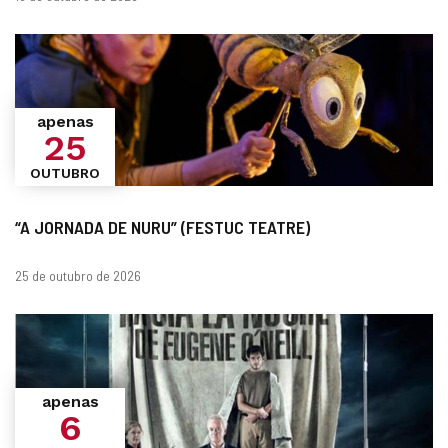
apenas
25
OUTUBRO
“A JORNADA DE NURU” (FESTUC TEATRE)
datas
25 de outubro de 2026
apenas
6