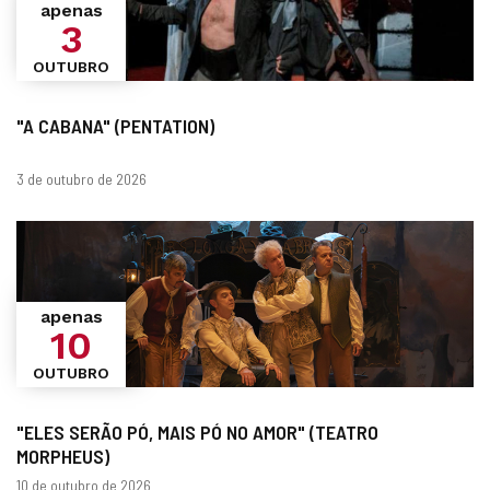
apenas
3
OUTUBRO
"A CABANA" (PENTATION)
datas
3 de outubro de 2026
apenas
10
OUTUBRO
"ELES SERÃO PÓ, MAIS PÓ NO AMOR" (TEATRO
MORPHEUS)
datas
10 de outubro de 2026