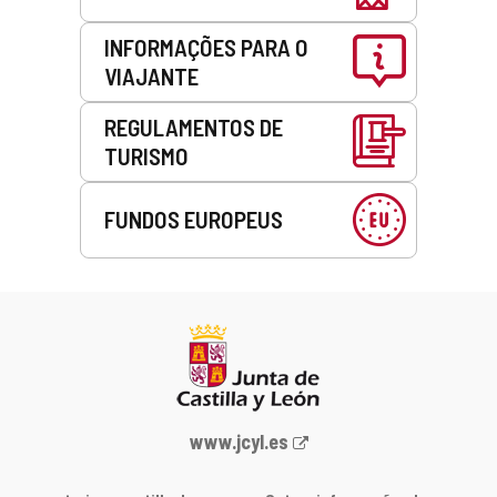
INFORMAÇÕES PARA O
VIAJANTE
REGULAMENTOS DE
TURISMO
FUNDOS EUROPEUS
Portal
www.jcyl.es
Web
da