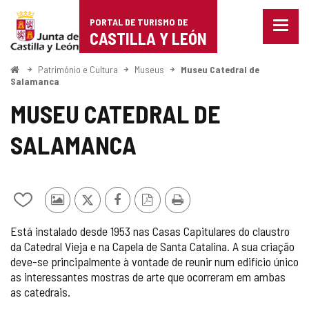
Portal
Ir para o conteúdo
PORTAL DE TURISMO DE
Menu
de
CASTILLA Y LEÓN
fecha
Mostr
Turismo
opçõe
Começo
Património e Cultura
Museus
Museu Catedral de
de
Salamanca
de
naveg
MUSEU CATEDRAL DE
Castilla
SALAMANCA
y
León
Adicionar
Fotos
x
Facebook
Versão
Imprimir
/
de
PDF
Está instalado desde 1953 nas Casas Capitulares do claustro
remover
outros
da Catedral Vieja e na Capela de Santa Catalina. A sua criação
de
turistas
deve-se principalmente à vontade de reunir num edifício único
meus
cadernos
as interessantes mostras de arte que ocorreram em ambas
as catedrais.