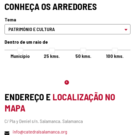
CONHEÇA OS ARREDORES
Tema
Dentro de um raio de
Município
25
kms.
50
kms.
100
kms.
ENDEREÇO E
LOCALIZAÇÃO NO
MAPA
Endereço
C/ Pla y Deniel s/n.
Salamanca.
Salamanca
postal
Endereço
info@catedralsalamanca.org