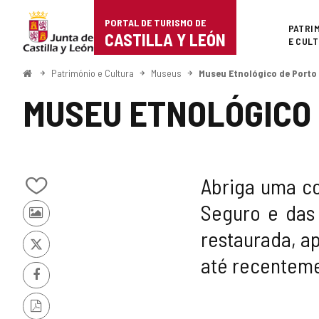
Portal
Ir para o conteúdo
PORTAL DE TURISMO DE
Superi
PATRI
de
CASTILLA Y LEÓN
E CUL
Turismo
Começo
Património e Cultura
Museus
Museu Etnológico de Porto
de
MUSEU ETNOLÓGICO
Castilla
y
León
Abriga uma co
Adicionar
Seguro e das 
/
Fotos
remover
restaurada, ap
de
de
outros
meus
x
até recenteme
turistas
cadernos
Facebook
Versão