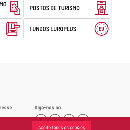
SMO
POSTOS DE TURISMO
FUNDOS EUROPEUS
eresse
Siga-nos no
Facebook
X
YouTube
Instagram
Este
Este
Este
Este
Aceite todos os cookies
enlace
enlace
enlace
enlace