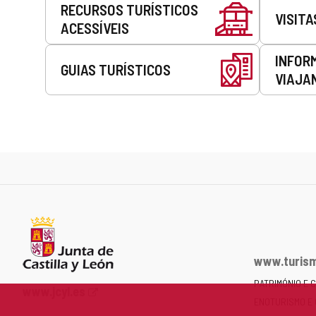
RECURSOS TURÍSTICOS
VISITA
ACESSÍVEIS
INFOR
GUIAS TURÍSTICOS
VIAJA
www.turism
PATRIMÓNIO E 
Portal
www.jcyl.es
ENOTURISMO E
Web