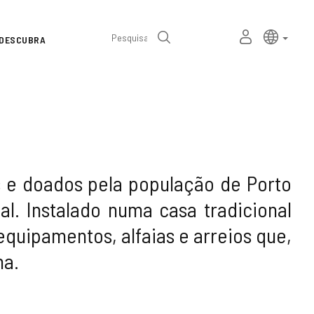
Seletor
Linguage
portu
MEU
Pesquisa
DESCUBRA
de
ESPAÇO
PESSOAL
idioma
s e doados pela população de Porto
l. Instalado numa casa tradicional
equipamentos, alfaias e arreios que,
na.