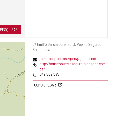
PESQUISAR
Endereço
C/ Emilio García Lorenzo, 3.
Puerto Seguro.
postal
Salamanca
Endereço
jp.museopuertoseguro@gmail.com
de
Pagina
http://museopuertoseguro.blogspot.com.
email
web
es/
Telefones
649 862 595
COMO CHEGAR