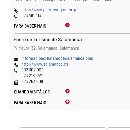
e
postal
localização
Pagina
http://www.puertoseguro.org/
no
web
Telefones
923 491 413
mapa
PARA SABER MAIS
Posto de Turismo de Salamanca
Endereço
Endereço
P/ Mayor, 32.
Salamanca.
Salamanca
e
postal
localização
Endereço
informacion@turismodesalamanca.com
no
de
Pagina
http://www.salamanca.es
mapa
email
web
Telefones
902 302 002
923 218 342
Fax
923 263 409
QUANDO
VISITÁ LO?
PARA SABER MAIS
Serviços