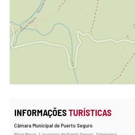
INFORMAÇÕES
TURÍSTICAS
Câmara Municipal de Puerto Seguro
Endereço
Endereço
Plaza Mayor, 1.
município de Puerto Seguro .
Salamanca