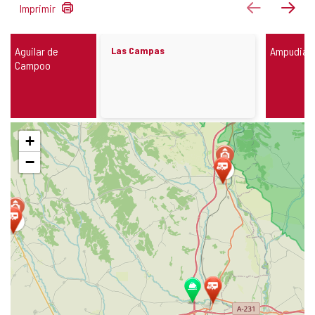
26
antigo
pró
Imprimir
resultados
Estacionamento
Aguilar de
Las Campas
Ampudia
para
Campoo
autocaravanas
Pular
+
mapa
−
3
3