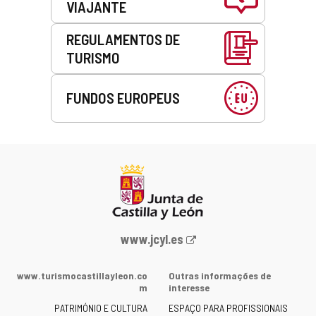
VIAJANTE
REGULAMENTOS DE
TURISMO
FUNDOS EUROPEUS
Portal
www.jcyl.es
Web
da
www.turismocastillayleon.co
Outras informações de
Junta
m
interesse
de
PATRIMÓNIO E CULTURA
ESPAÇO PARA PROFISSIONAIS
Castilla