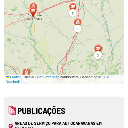
7
5
5
5
2
Leaflet
|
Tiles ©
OpenStreetMap
contributors. Geocoding ©
OSM
4
Nominatim
PUBLICAÇÕES
ÁREAS DE SERVIÇO PARA AUTOCARAVANAS EM