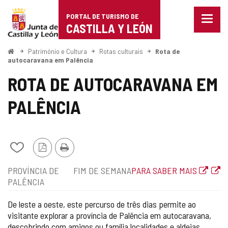
Portal
Ir para o conteúdo
PORTAL DE TURISMO DE
Menu
de
CASTILLA Y LEÓN
fecha
Mostr
Turismo
opçõe
Começo
Património e Cultura
Rotas culturais
Rota de
de
autocaravana em Palência
de
naveg
ROTA DE AUTOCARAVANA EM
Castilla
PALÊNCIA
y
León
Adicionar
Versão
Imprimir
/
PDF
Localização
Tipo
Link
PROVÍNCIA DE
FIM DE SEMANA
PARA SABER MAIS
remover
de
para
PALÊNCIA
de
rota
site
meus
cadernos
externo
De leste a oeste, este percurso de três dias permite ao
visitante explorar a província de Palência em autocaravana,
descobrindo com amigos ou família localidades e aldeias