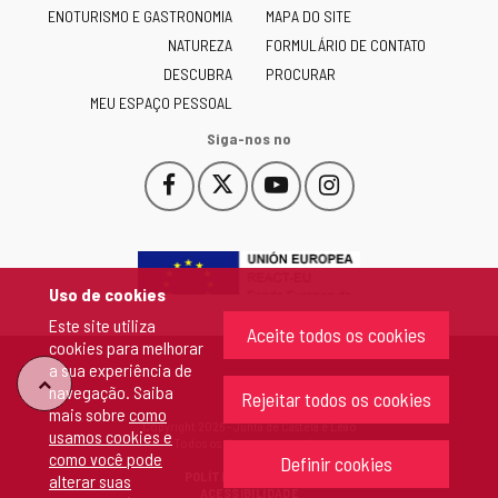
ENOTURISMO E GASTRONOMIA
MAPA DO SITE
y
NATUREZA
FORMULÁRIO DE CONTATO
León
-
DESCUBRA
PROCURAR
MEU ESPAÇO PESSOAL
Siga-nos no
Facebook
X
YouTube
Instagram
Este
Este
Este
Este
enlace
enlace
enlace
enlace
se
se
se
se
abrirá
abrirá
abrirá
abrirá
en
en
en
en
Uso de cookies
una
una
una
una
Este site utiliza
ventana
ventana
ventana
ventana
Aceite todos os cookies
cookies para melhorar
nueva.
nueva.
nueva.
nueva.
a sua experiência de
"Voltar
navegação. Saiba
Rejeitar todos os cookies
mais sobre
como
Copyright 2026 - Junta de Castela e Leão
usamos cookies e
ao
Todos os direitos reservados
como você pode
Definir cookies
POLÍTICA DE COOKIES
alterar suas
topo"
ACESSIBILIDADE