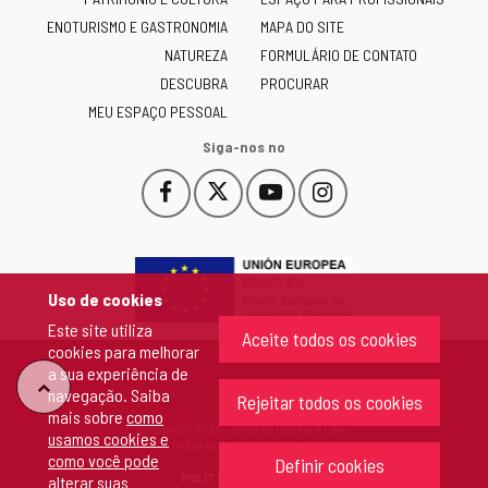
Castilla
ENOTURISMO E GASTRONOMIA
MAPA DO SITE
y
NATUREZA
FORMULÁRIO DE CONTATO
León
-
DESCUBRA
PROCURAR
MEU ESPAÇO PESSOAL
Siga-nos no
Facebook
X
YouTube
Instagram
Este
Este
Este
Este
enlace
enlace
enlace
enlace
se
se
se
se
abrirá
abrirá
abrirá
abrirá
en
en
en
en
Uso de cookies
una
una
una
una
Este site utiliza
ventana
ventana
ventana
ventana
Aceite todos os cookies
cookies para melhorar
nueva.
nueva.
nueva.
nueva.
a sua experiência de
"Voltar
navegação. Saiba
Rejeitar todos os cookies
mais sobre
como
Copyright 2026 - Junta de Castela e Leão
usamos cookies e
ao
Todos os direitos reservados
como você pode
Definir cookies
POLÍTICA DE COOKIES
alterar suas