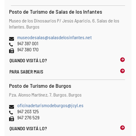
Posto de Turismo de Salas de los Infantes
Endereço
Endereço
Museo de los Dinosaurios P/ Jesús Aparicio, 6.
Salas de los
postal
Infantes.
Burgos
Endereço
museodesalas@salasdelosinfantes.net
de
Telefones
947 397 001
email
Fax
947 380 170
QUANDO
VISITÁ LO?
PARA SABER MAIS
Posto de Turismo de Burgos
Endereço
Endereço
Pza. Alonso Martínez, 7.
Burgos.
Burgos
postal
Endereço
oficinadeturismodeburgos@jcyl.es
de
Telefones
947 203 125
email
Fax
947 276 529
QUANDO
VISITÁ LO?