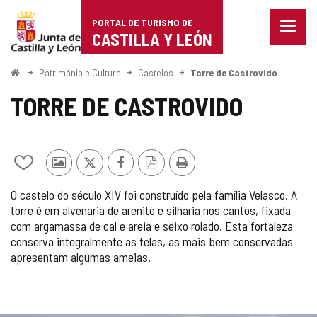
Portal
Ir para o conteúdo
PORTAL DE TURISMO DE
Menu
de
CASTILLA Y LEÓN
fecha
Mostr
Turismo
opçõe
Começo
Património e Cultura
Castelos
Torre de Castrovido
de
de
naveg
TORRE DE CASTROVIDO
Castilla
y
Adicionar
Fotos
x
Facebook
Versão
Imprimir
León
/
de
PDF
O castelo do século XIV foi construído pela família Velasco. A
remover
outros
torre é em alvenaria de arenito e silharia nos cantos, fixada
de
turistas
com argamassa de cal e areia e seixo rolado. Esta fortaleza
meus
cadernos
conserva integralmente as telas, as mais bem conservadas
apresentam algumas ameias.