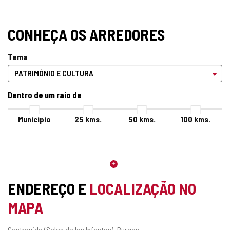
CONHEÇA OS ARREDORES
Tema
Dentro de um raio de
Município
25
kms.
50
kms.
100
kms.
ENDEREÇO E
LOCALIZAÇÃO NO
MAPA
Endereço
Castrovido (Salas de los Infantes).
Burgos