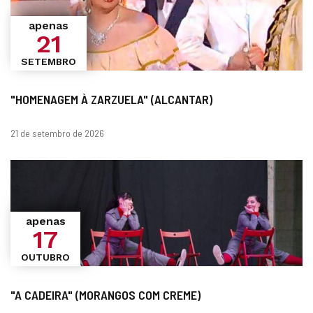
apenas
21
SETEMBRO
"HOMENAGEM À ZARZUELA" (ALCANTAR)
datas
21 de setembro de 2026
apenas
17
OUTUBRO
"A CADEIRA" (MORANGOS COM CREME)