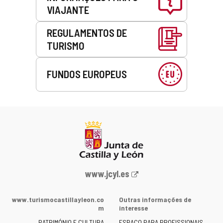
VIAJANTE
REGULAMENTOS DE
TURISMO
FUNDOS EUROPEUS
Portal
www.jcyl.es
Web
da
www.turismocastillayleon.co
Outras informações de
Junta
m
interesse
de
PATRIMÓNIO E CULTURA
ESPAÇO PARA PROFISSIONAIS