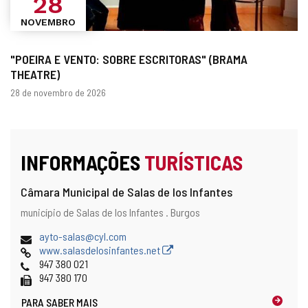
28
NOVEMBRO
"POEIRA E VENTO: SOBRE ESCRITORAS" (BRAMA
THEATRE)
datas
28 de novembro de 2026
INFORMAÇÕES
TURÍSTICAS
Câmara Municipal de Salas de los Infantes
Endereço
Endereço
município de Salas de los Infantes .
Burgos
postal
Endereço
ayto-salas@cyl.com
de
Pagina
www.salasdelosinfantes.net
email
web
Telefones
947 380 021
Fax
947 380 170
PARA SABER MAIS