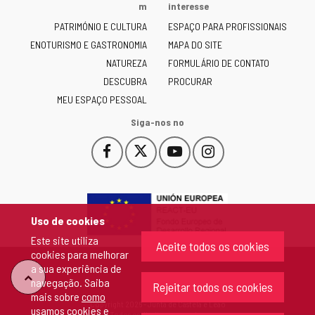
Junta
m
interesse
de
PATRIMÓNIO E CULTURA
ESPAÇO PARA PROFISSIONAIS
Castilla
ENOTURISMO E GASTRONOMIA
MAPA DO SITE
y
NATUREZA
FORMULÁRIO DE CONTATO
León
-
DESCUBRA
PROCURAR
MEU ESPAÇO PESSOAL
Siga-nos no
Facebook
X
YouTube
Instagram
Este
Este
Este
Este
enlace
enlace
enlace
enlace
se
se
se
se
abrirá
abrirá
abrirá
abrirá
en
en
en
en
Uso de cookies
una
una
una
una
Este site utiliza
ventana
ventana
ventana
ventana
Aceite todos os cookies
cookies para melhorar
nueva.
nueva.
nueva.
nueva.
a sua experiência de
"Voltar
navegação. Saiba
Rejeitar todos os cookies
mais sobre
como
Copyright 2026 - Junta de Castela e Leão
usamos cookies e
ao
Todos os direitos reservados