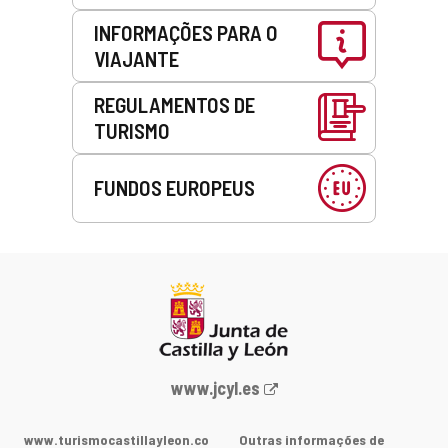
INFORMAÇÕES PARA O
VIAJANTE
REGULAMENTOS DE
TURISMO
FUNDOS EUROPEUS
Portal
www.jcyl.es
Web
da
www.turismocastillayleon.co
Outras informações de