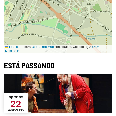
Leaflet
|
Tiles ©
OpenStreetMap
contributors. Geocoding ©
OSM
Nominatim
ESTÁ PASSANDO
apenas
22
AGOSTO