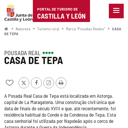
Portal
Ir para o conteúdo
PORTAL DE TURISMO DE
Menu
de
CASTILLA Y LEÓN
fecha
Mostr
Turismo
opçõe
Começo
Natureza
Turismo rural
Marca “Posadas Reales”
CASA
de
DE TEPA
de
naveg
Castilla
POUSADA REAL
CASA DE TEPA
y
León
Adicionar
x
Facebook
Versão
Imprimir
/
PDF
A Posada Real Casa de Tepa está localizada em Astorga,
remover
capital de La Maragatería. Uma construção civil única que
de
data de finais do século XVIII e que, até recentemente, foi
meus
cadernos
residência habitual do Conde e da Condessa de Tepa. Esta
casa senhorial foi utilizada por Napoleão após o cerco de
Astorga durante a Guerra da Independência.