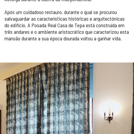
Após um cuidadoso restauro, durante o qual se procurou
salvaguardar as características históricas e arquitectónicas
do edifício. A Posada Real Casa de Tepa está construída em
três andares e o ambiente aristocrático que caracterizou esta
mansão durante a sua época dourada voltou a ganhar vida.
Número
GALERIA
de
slides:
DE
3
IMAGENS