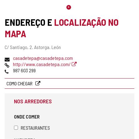
ENDEREÇO E
LOCALIZAÇÃO NO
MAPA
Endereço
C/ Santiago, 2.
Astorga.
León
postal
Endereço
casadetepa@casadetepa.com
de
Pagina
http://www.casadetepa.com/
email
web
Telefones
987 603 299
COMO CHEGAR
NOS ARREDORES
ONDE COMER
RESTAURANTES