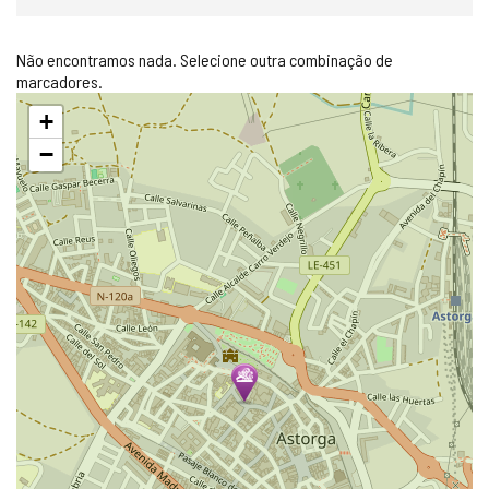
Não encontramos nada. Selecione outra combinação de
marcadores.
Pular
+
mapa
−