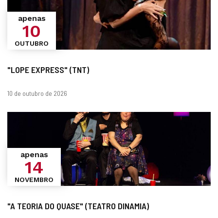
apenas
10
OUTUBRO
"LOPE EXPRESS" (TNT)
datas
10 de outubro de 2026
apenas
14
NOVEMBRO
"A TEORIA DO QUASE" (TEATRO DINAMIA)