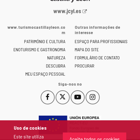
Portal
www.jcyl.es
Web
da
www.turismocastillayleon.co
Outras informações de
Junta
m
interesse
de
PATRIMÓNIO E CULTURA
ESPAÇO PARA PROFISSIONAIS
Castilla
ENOTURISMO E GASTRONOMIA
MAPA DO SITE
y
NATUREZA
FORMULÁRIO DE CONTATO
León
-
DESCUBRA
PROCURAR
MEU ESPAÇO PESSOAL
Siga-nos no
Facebook
X
YouTube
Instagram
Este
Este
Este
Este
enlace
enlace
enlace
enlace
se
se
se
se
abrirá
abrirá
abrirá
abrirá
en
en
en
en
Uso de cookies
una
una
una
una
Este site utiliza
ventana
ventana
ventana
ventana
Aceite todos os cookies