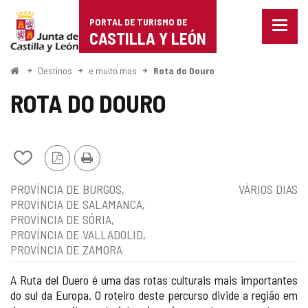
Portal
Ir para o conteúdo
PORTAL DE TURISMO DE
Menu
de
CASTILLA Y LEÓN
fecha
Mostr
Turismo
opçõe
Começo
Destinos
e muito mas
Rota do Douro
de
de
naveg
ROTA DO DOURO
Castilla
y
Adicionar
Versão
Imprimir
León
/
PDF
Localização
Tipo
PROVÍNCIA DE BURGOS
VÁRIOS DIAS
remover
de
PROVÍNCIA DE SALAMANCA
de
rota
PROVÍNCIA DE SÓRIA
meus
cadernos
PROVÍNCIA DE VALLADOLID
PROVÍNCIA DE ZAMORA
A Ruta del Duero é uma das rotas culturais mais importantes
do sul da Europa. O roteiro deste percurso divide a região em