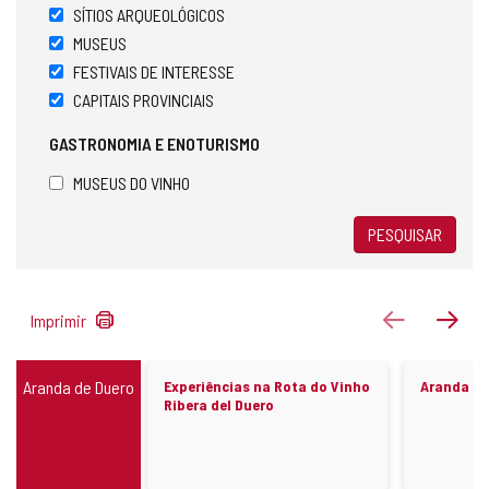
SÍTIOS ARQUEOLÓGICOS
MUSEUS
FESTIVAIS DE INTERESSE
CAPITAIS PROVINCIAIS
GASTRONOMIA E ENOTURISMO
MUSEUS DO VINHO
PESQUISAR
1038
antigo
pró
Imprimir
resultados
Caminhada
Conjuntos
Aranda de Duero
Experiências na Rota do Vinho
Aranda de
históricos
Ribera del Duero