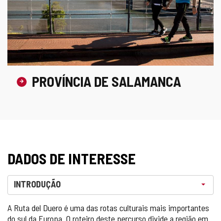
PROVÍNCIA DE SALAMANCA
DADOS DE INTERESSE
Selecione uma opção. Atualmente está selecionado
INTRODUÇÃO
A Ruta del Duero é uma das rotas culturais mais importantes
do sul da Europa. O roteiro deste percurso divide a região em