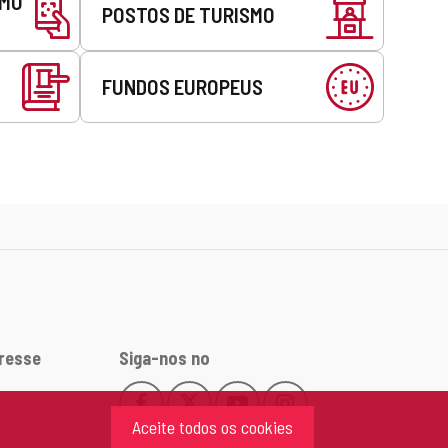
SMO
POSTOS DE TURISMO
FUNDOS EUROPEUS
eresse
Siga-nos no
Facebook
X
YouTube
Instagram
Este
Este
Este
Este
Aceite todos os cookies
enlace
enlace
enlace
enlace