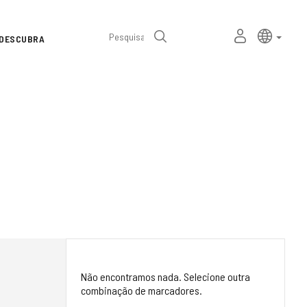
Seletor
Linguage
portu
MEU
Pesquisa
DESCUBRA
de
ESPAÇO
PESSOAL
idioma
Não encontramos nada. Selecione outra
combinação de marcadores.