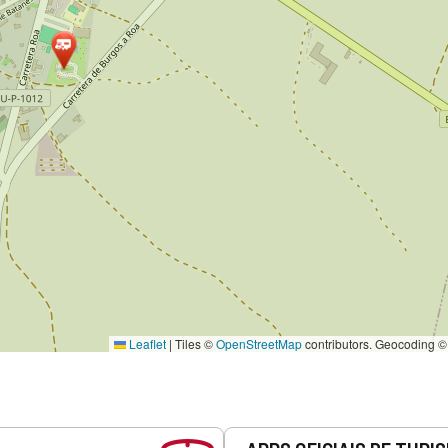
Leaflet
|
Tiles ©
OpenStreetMap
contributors. Geocoding 