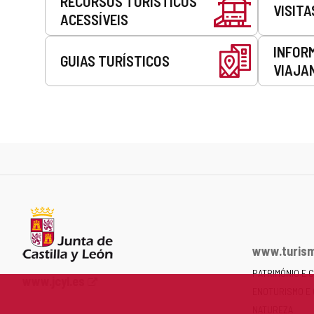
RECURSOS TURÍSTICOS
VISITA
ACESSÍVEIS
INFOR
GUIAS TURÍSTICOS
VIAJA
www.turism
PATRIMÓNIO E 
Portal
www.jcyl.es
ENOTURISMO E
Web
da
NATUREZA