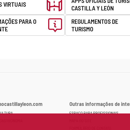
APPS OFICIAIS DE TURI
S VIRTUAIS
CASTILLA Y LEÓN
MAÇÕES PARA O
REGULAMENTOS DE
NTE
TURISMO
ocastillayleon.com
Outras informações de int
CULTURA
ESPAÇO PARA PROFISSIONAIS
 GASTRONOMIA
MAPA DO SITE
FORMULÁRIO DE CONTATO