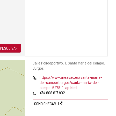
PESQUISAR
Endereço
Calle Polideportivo, 1.
Santa María del Campo.
postal
Burgos
Pagina
https://www.areasac.es/santa-maria-
web
del-campo/burgos/santa-maria-del-
campo_6278_1_ap.html
Telefones
+34 608 617 902
COMO CHEGAR