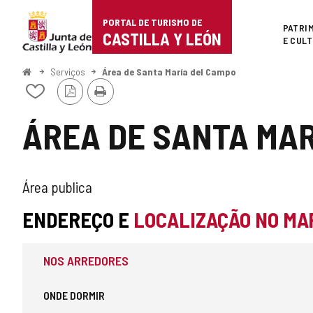
Portal
Ir para o conteúdo
PORTAL DE TURISMO DE
Superi
PATRI
de
CASTILLA Y LEÓN
E CUL
Turismo
Começo
Serviços
Área de Santa María del Campo
Versão
Imprimir
de
Adicionar
PDF
/
Castilla
remover
ÁREA DE SANTA MAR
de
y
meus
cadernos
León
TIPO
Área publica
DE
ENDEREÇO E
LOCALIZAÇÃO NO MA
ÁREA
NOS ARREDORES
DE
SERVIÇO
ONDE DORMIR