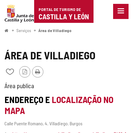
Portal
Ir para o conteúdo
PORTAL DE TURISMO DE
Menu
de
CASTILLA Y LEÓN
fecha
Mostr
Turismo
opçõe
Começo
Serviços
Área de Villadiego
de
de
naveg
Castilla
ÁREA DE VILLADIEGO
y
Versão
Imprimir
Adicionar
León
PDF
/
remover
TIPO
Área publica
de
meus
DE
ENDEREÇO E
LOCALIZAÇÃO NO
cadernos
ÁREA
MAPA
DE
Endereço
Calle Puente Romano, 4.
Villadiego.
Burgos
SERVIÇO
postal