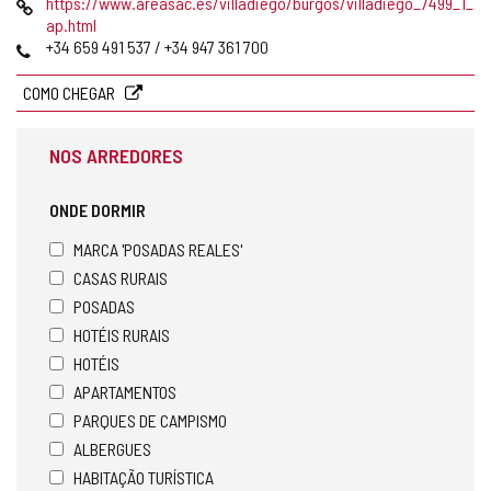
Pagina
https://www.areasac.es/villadiego/burgos/villadiego_7499_1_
web
ap.html
Telefones
+34 659 491 537 / +34 947 361 700
COMO CHEGAR
NOS ARREDORES
ONDE DORMIR
MARCA 'POSADAS REALES'
CASAS RURAIS
POSADAS
HOTÉIS RURAIS
HOTÉIS
APARTAMENTOS
PARQUES DE CAMPISMO
ALBERGUES
HABITAÇÃO TURÍSTICA