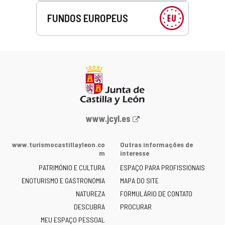
FUNDOS EUROPEUS
Portal
www.jcyl.es
Web
da
www.turismocastillayleon.co
Outras informações de
Junta
m
interesse
de
PATRIMÓNIO E CULTURA
ESPAÇO PARA PROFISSIONAIS
Castilla
ENOTURISMO E GASTRONOMIA
MAPA DO SITE
y
NATUREZA
FORMULÁRIO DE CONTATO
León
-
DESCUBRA
PROCURAR
MEU ESPAÇO PESSOAL